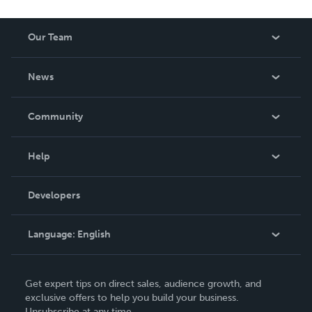
Our Team
About Us
News
Careers
In The News
Community
Events
Blog
Help
Videos
Order Lookup
Developers
Podcast
Knowledge Base
Language:
English
Contact Support
English
Get expert tips on direct sales, audience growth, and
Deutsch
exclusive offers to help you build your business.
Unsubscribe at any time.