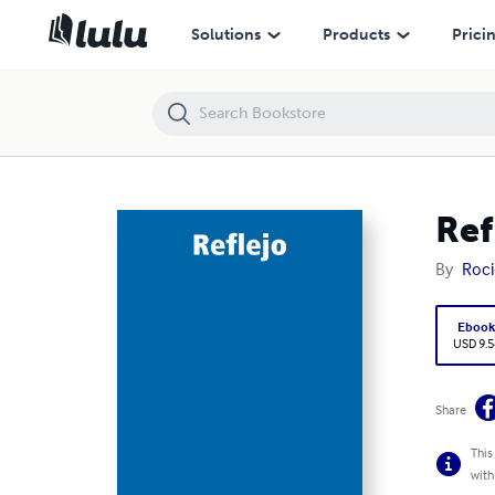
Reflejo
Solutions
Products
Prici
Ref
By
Roci
Eboo
USD 9.5
Share
This
with