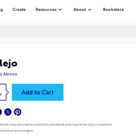
ng
Create
Resources
About
Bookstore
lejo
o Alonso
k
Add to Cart
4
 ebook may not meet accessibility standards and may not be fully compatible
 assistive technologies.