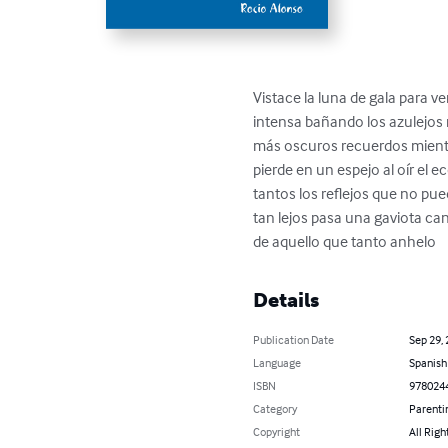
Vistace la luna de gala para v
intensa bañando los azulejos m
más oscuros recuerdos mientra
pierde en un espejo al oír el 
tantos los reflejos que no pu
tan lejos pasa una gaviota can
de aquello que tanto anhelo
Details
Publication Date
Sep 29,
Language
Spanish
ISBN
978024
Category
Parenti
Copyright
All Righ