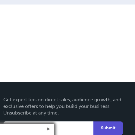
Get expert tips on direct sales, audience growth, and
exclusive offers to help you build your business.
Unsubscribe at any time.
Submit