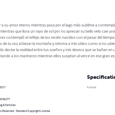
er a su amor eterno mientras pasa por el lago más sublime a contemplar 
ientras que llora un rayo de sol por no apreciar su bello velo cae un
s contempló el reflejo de los recién nacidos con el pasar del tiempo 
eco de tu voz al besar la montaña y retorna a mis oídos como si no ubi
edo dectar la realidad entre tus sueños y mis deseos que se bañan en 
tando a los marineros mientras ellos suspiran al verce en ese gran esp
Specificati
 2017
Format
4336271
ng & Families
ts Reserved - Standard Copyright License