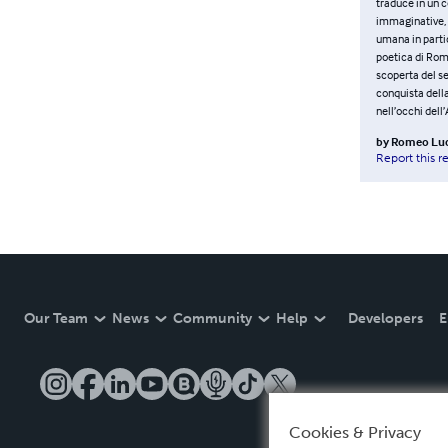
traduce in un c
immaginative, u
umana in partic
poetica di Rome
scoperta del se
conquista della
nell’occhi dell
by
Romeo Luc
Report this r
Our Team
News
Community
Help
Developers
E
Cookies & Privacy