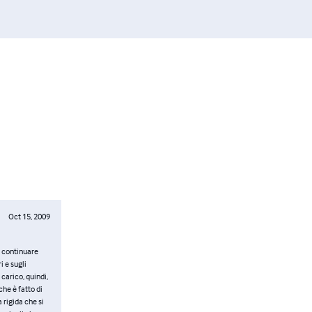
Oct 15, 2009
a continuare
i e sugli
 carico, quindi,
che è fatto di
 rigida che si