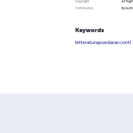
Copyright
All Righ
Contributors
By (auth
Keywords
letteratura
poesia
racconti