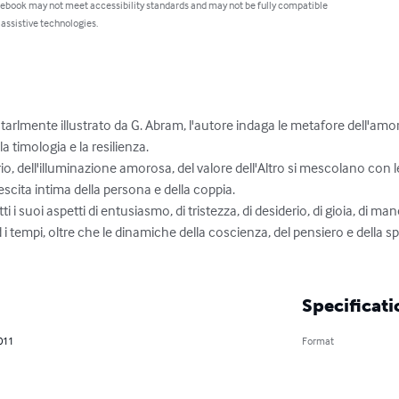
 ebook may not meet accessibility standards and may not be fully compatible
 assistive technologies.
starlmente illustrato da G. Abram, l'autore indaga le metafore dell'amo
a timologia e la resilienza.

erio, dell'illuminazione amorosa, del valore dell'Altro si mescolano con l
ita intima della persona e della coppia.

i i suoi aspetti di entusiasmo, di tristezza, di desiderio, di gioia, di m
d i tempi, oltre che le dinamiche della coscienza, del pensiero e della
Specificati
011
Format