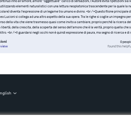
ontinuo inno all’amore, amore “oggettuale” carico di sensazioni, l’Autore evita ripetizioni sia l
tilizzando elementi naturalistici con una lettura neoplatonica trascendente per la quale la na
olare) diventa l’espressione di un legame tra umano e divino. <br />Questo filone principale d
o Lucioni si collega ad una altro aspetto della sua opera. Tra le righe si coglie un impegno pe
nso della vita che viene trasmesso quasi come invito a cambiare, proprio perché la ricerca del
 libertà, della crescita, della scoperta del senso dell’amore che è la verità, proprio quella che 
’Altro. <br />Il guardarsi negli occhi non è quindi espressione di paura, ma segno di ricerca e di 
ioni
0
peopl
found this helpfu
eview
nglish