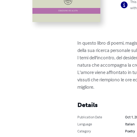
This
with
In questo libro di poemi, magi
della sua ricerca personale sull
I temi dell'incontro, del desid
natura che accompagna la cresc
L'amore viene affrontato in tutt
vissuti che riempiono le ore e
migliore.
Details
Publication Date
Oct 1, 2
Language
Italian
Category
Poetry