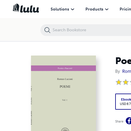
Poemi
Solutions
Products
Prici
Po
By
Rom
Eboo
USD 8.7
Share