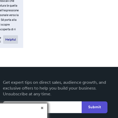
essicali che
tura (e quella
ell’espressione
rsonale verso la
 Sé porta alla
si scopre
scoperta di ri
e
Helpful
l
Get expert tips on direct sales, audience growth, and
exclusive offers to help you build your business.
Unsubscribe at any time.
Submit