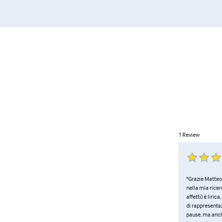
1
Review
"Grazie Matteo
nella mia ricer
affetti) è liri
di rappresentaz
pause, ma anche