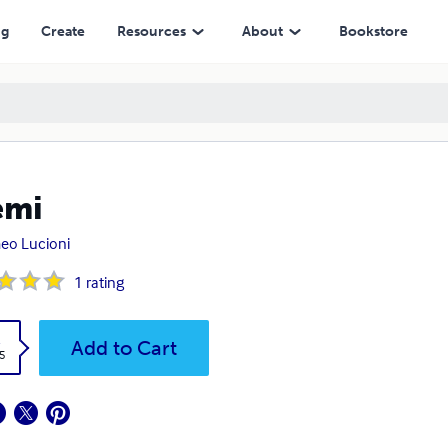
ng
Create
Resources
About
Bookstore
emi
eo Lucioni
1
rating
k
Add to Cart
5