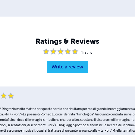
Ratings & Reviews
1
rating
Write a review
" Ringrazio molto Matteo per queste parole che risultano per me di grande incoraggiamento 
ca. <br /> <br />La poesia di Romeo Lucioni, definita “timologica” (in quanto centrata sui valor
ca, metafisica, ricca di immagini simboliche che, per altro, spostano il discorso nell’immaginario,
ioni, si sensazioni, di sentimenti. <br />Il linguaggio poetico si snoda nella ricerca di un ritmo 
 di assonanze musicali, quasi si trattasse di un canto: un canto alla vita. <br />Nella tematica