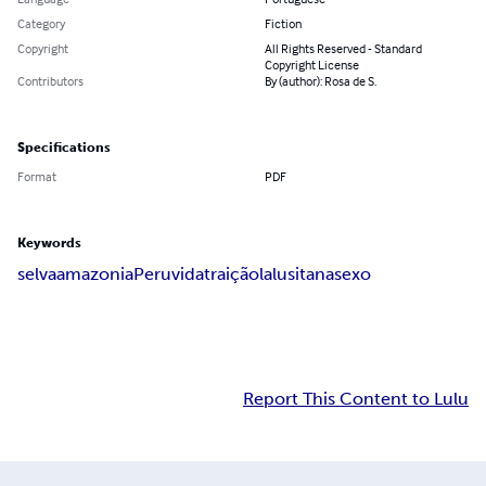
Category
Fiction
Copyright
All Rights Reserved - Standard
Copyright License
Contributors
By (author): Rosa de S.
Specifications
Format
PDF
Keywords
selva
amazonia
Peru
vida
traição
lalusitana
sexo
Report This Content to Lulu