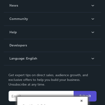
About Us
News
Careers
In The News
Community
Events
Blog
Help
Videos
Order Lookup
Developers
Podcast
Knowledge Base
Language:
English
Contact Support
English
Get expert tips on direct sales, audience growth, and
Deutsch
exclusive offers to help you build your business.
Unsubscribe at any time.
Français
Italiano
Submit
Español