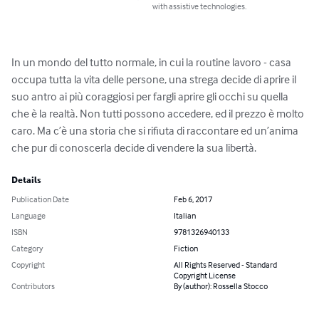
with assistive technologies.
In un mondo del tutto normale, in cui la routine lavoro - casa 
occupa tutta la vita delle persone, una strega decide di aprire il 
suo antro ai più coraggiosi per fargli aprire gli occhi su quella 
che è la realtà. Non tutti possono accedere, ed il prezzo è molto 
caro. Ma c’è una storia che si rifiuta di raccontare ed un’anima 
che pur di conoscerla decide di vendere la sua libertà.
Details
Publication Date
Feb 6, 2017
Language
Italian
ISBN
9781326940133
Category
Fiction
Copyright
All Rights Reserved - Standard
Copyright License
Contributors
By (author): Rossella Stocco