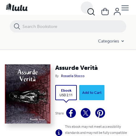
Assurde Verità
Categories
Assurde Verità
By
Rossella Stocco
Ebook
Add to Cart
USD 2.11
Share
This ebook may not meet accessibility
standards and may not be fully compatible