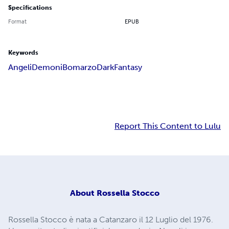
Specifications
Format
EPUB
Keywords
Angeli
Demoni
Bomarzo
Dark
Fantasy
Report This Content to Lulu
About
Rossella Stocco
Rossella Stocco è nata a Catanzaro il 12 Luglio del 1976.