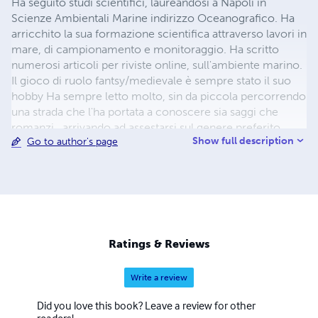
Ha seguito studi scientifici, laureandosi a Napoli in
Scienze Ambientali Marine indirizzo Oceanografico. Ha
arricchito la sua formazione scientifica attraverso lavori in
mare, di campionamento e monitoraggio. Ha scritto
numerosi articoli per riviste online, sull'ambiente marino.
Il gioco di ruolo fantsy/medievale è sempre stato il suo
hobby Ha sempre letto molto, sin da piccola percorrendo
una strada che l'ha portata a conoscere sia saggi che
romanzi , arrivando ad assestarsi sul genere preferito
Show full description
Go to author's page
quale il fantasy sia classico che weird. Ha scritto il suo
primo vero romanzo nel 2008 “Il sacro bastone di Randill”
pubblicato online sul sito ilmiolibro.it. Successivamente
ha pubblicato un racconto per la collana Racconti edito
da Pagine, e uno per la raccolta di racconti "666" edito da
Leima Edizioni. Ha una sua rubrica di racconti dell’orrore
sul blog www.landeincantate.it, ovvero L’Antro della
Ratings & Reviews
Strega.
Write a review
Did you love this book? Leave a review for other