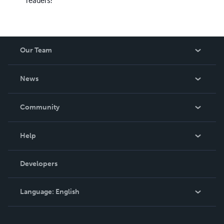
readers!
Our Team
About Us
News
Careers
In The News
Community
Events
Blog
Help
Videos
Order Lookup
Developers
Podcast
Knowledge Base
Language:
English
Contact Support
English