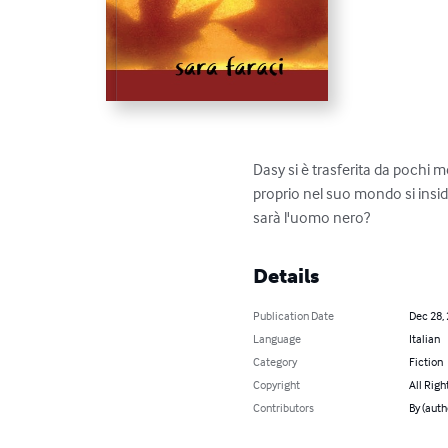
Dasy si è trasferita da pochi m
proprio nel suo mondo si insid
sarà l'uomo nero?
Details
Publication Date
Dec 28,
Language
Italian
Category
Fiction
Copyright
All Righ
Contributors
By (auth