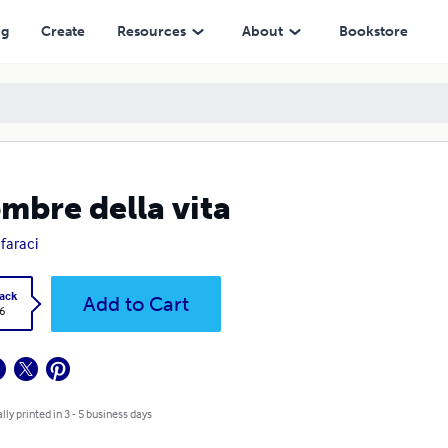
ng
Create
Resources
About
Bookstore
ombre della vita
 faraci
ack
Add to Cart
6
lly printed in 3 - 5 business days