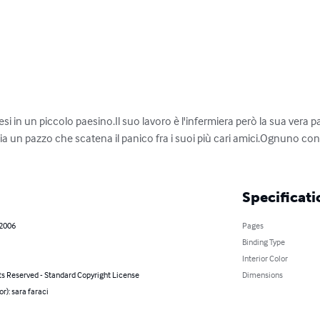
esi in un piccolo paesino.Il suo lavoro è l'infermiera però la sua vera 
ia un pazzo che scatena il panico fra i suoi più cari amici.Ognuno con 
Specificati
 2006
Pages
Binding Type
Interior Color
ts Reserved - Standard Copyright License
Dimensions
or): sara faraci