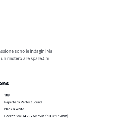
passione sono le indagini.Ma 
un mistero alle spalle.Chi 
ons
189
Paperback Perfect Bound
Black & White
Pocket Book (4.25 x 6.875 in / 108 x 175 mm)