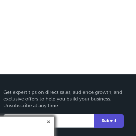
Get expert tips on direct sales, audience growth, and
exclusive offers to help you build your business.
Unsubscribe at any time.
Submit