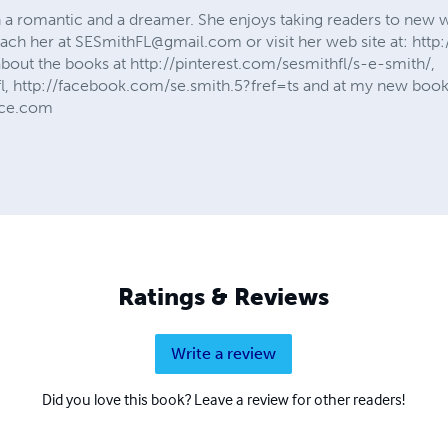
n a romantic and a dreamer. She enjoys taking readers to new w
each her at
SESmithFL@gmail.com
or visit her web site at: htt
about the books at http://pinterest.com/sesmithfl/s-e-smith/,
fl, http://facebook.com/se.smith.5?fref=ts and at my new book
nce.com
Ratings & Reviews
Write a review
Did you love this book? Leave a review for other readers!