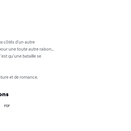
ux côtés d’un autre 
our une toute autre raison... 
c’est qu’une bataille se 
nture et de romance.
ons
PDF