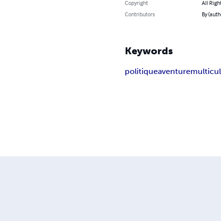
Copyright
All Righ
Contributors
By (auth
Keywords
politique
aventure
multicul