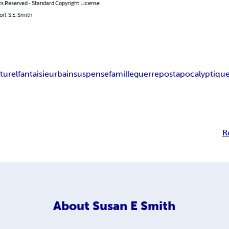
ts Reserved - Standard Copyright License
or): S.E. Smith
turel
fantaisie
urbain
suspense
famille
guerre
postapocalyptiqu
R
About
Susan E Smith