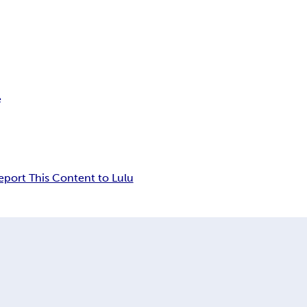
e
eport This Content to Lulu