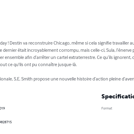
oday ! Destin va reconstruire Chicago, même si cela signifie travailler a
 dernier était incroyablement corrompu, mais celle-ci, Sula, l’énerve p
ler ensemble afin d’arrêter un cartel extraterrestre. Ce qu’ils ignorent, 
ut ce qu'ils ont pu connaître jusque-là.

nale, S.E. Smith propose une nouvelle histoire d’action pleine d’ave
Specificati
2019
Format
9828715