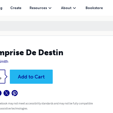
ng
Create
Resources
About
Bookstore
mprise De Destin
 Smith
k
Add to Cart
9
 ebook may not meet accessibility standards and may not be fully compatible
 assistive technologies.