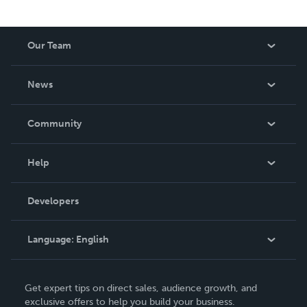
Our Team
About Us
News
Careers
In The News
Community
Events
Blog
Help
Videos
Order Lookup
Developers
Podcast
Knowledge Base
Language:
English
Contact Support
English
Get expert tips on direct sales, audience growth, and
Deutsch
exclusive offers to help you build your business.