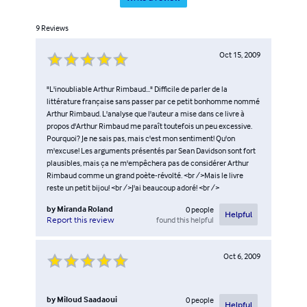
9
Reviews
Oct 15, 2009
"L'inoubliable Arthur Rimbaud..." Difficile de parler de la
littérature française sans passer par ce petit bonhomme nommé
Arthur Rimbaud. L'analyse que l'auteur a mise dans ce livre à
propos d'Arthur Rimbaud me paraît toutefois un peu excessive.
Pourquoi? Je ne sais pas, mais c'est mon sentiment! Qu'on
m'excuse! Les arguments présentés par Sean Davidson sont fort
plausibles, mais ça ne m'empêchera pas de considérer Arthur
Rimbaud comme un grand poète-révolté. <br />Mais le livre
reste un petit bijou! <br />J'ai beaucoup adoré! <br />
by
Miranda Roland
0
people
Helpful
found this helpful
Report this review
Oct 6, 2009
by
Miloud Saadaoui
0
people
Helpful