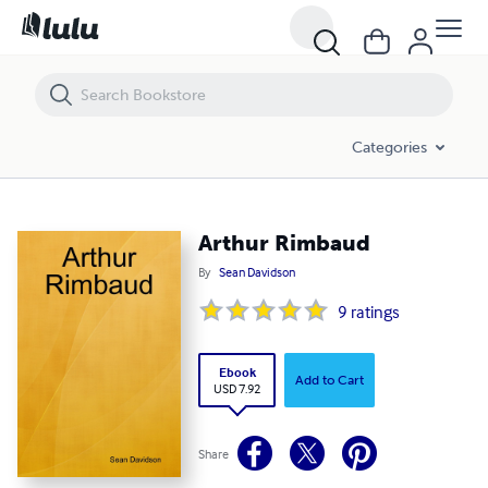
Arthur Rimbaud
Categories
Arthur Rimbaud
By
Sean Davidson
9
ratings
Ebook
Add to Cart
USD 7.92
Share