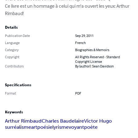
Ce livre est un hommage à celui qui m'a ouvert les yeux: Arthur 
Rimbaud!
Details
Publication Date
Sep 29, 2011
Language
French
Category
Biographies & Memoirs
Copyright
All Rights Reserved - Standard
Copyright License
Contributors
By (author): Sean Davidson
Specifications
Format
PDF
Keywords
Arthur Rimbaud
Charles Baudelaire
Victor Hugo
surréalisme
art
poésie
lyrisme
voyant
poète