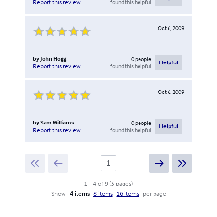
found this helpful
Report this review
Oct 6, 2009
by
John Hogg
0
people
Helpful
found this helpful
Report this review
Oct 6, 2009
by
Sam Williams
0
people
Helpful
found this helpful
Report this review
1
-
4
of
9
(
3
pages
)
Show
4 items
8 items
16 items
per page