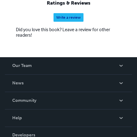
Ratings & Reviews
Write a review
Did you love this book? Leave a review for other
readers!
Our Team
About Us
News
Careers
In The News
Community
Events
Blog
Help
Videos
Order Lookup
Developers
Podcast