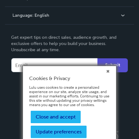
Knowledge Base
Language:
English
Contact Support
English
Get expert tips on direct sales, audience growth, and
Deutsch
exclusive offers to help you build your business.
Unsubscribe at any time.
Français
Italiano
Submit
Español
Cookies & Privacy
Lulu uses cookies to create a personalized
experience on our site, analyze site usage, and
assist in our marketing efforts. Continuing to use
this site without updating your privacy settings
means you agree to our use of cookies.
Close and accept
Update preferences
Privacy Policy
Terms & Conditions
Security