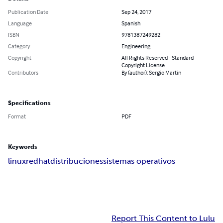
Publication Date
Sep 24, 2017
Language
Spanish
ISBN
9781387249282
Category
Engineering
Copyright
All Rights Reserved - Standard
Copyright License
Contributors
By (author): Sergio Martin
Specifications
Format
PDF
Keywords
linux
redhat
distribuciones
sistemas operativos
Report This Content to Lulu