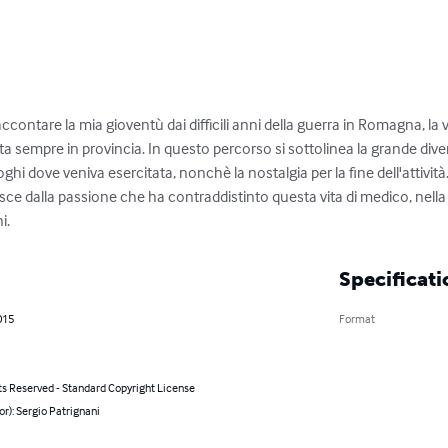
ontare la mia gioventù dai difficili anni della guerra in Romagna, la vi
volta sempre in provincia. In questo percorso si sottolinea la grande dive
hi dove veniva esercitata, nonchè la nostalgia per la fine dell'attività. 
asce dalla passione che ha contraddistinto questa vita di medico, nella
i.
Specificati
015
Format
ts Reserved - Standard Copyright License
or): Sergio Patrignani