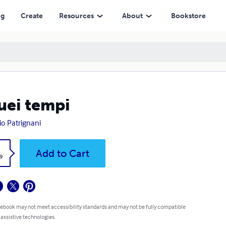
ng
Create
Resources
About
Bookstore
uei tempi
io Patrignani
k
Add to Cart
9
 ebook may not meet accessibility standards and may not be fully compatible
 assistive technologies.