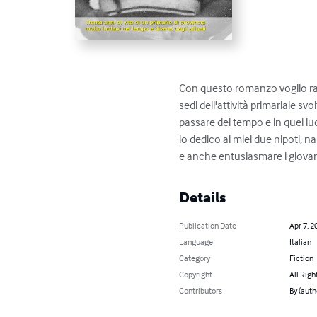
Con questo romanzo voglio racc
sedi dell'attività primariale s
passare del tempo e in quei luog
io dedico ai miei due nipoti, n
e anche entusiasmare i giovan
Details
Publication Date
Apr 7, 2
Language
Italian
Category
Fiction
Copyright
All Righ
Contributors
By (auth