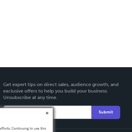
Get expert tips on direct sales, audience growth, and
exclusive offers to help you build your business.
Unsubscribe at any time.
Submit
fforts. Continuing to use this