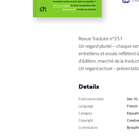
Usua
Revue Traduire n°251

Un regard pluriel – chaque sem
entretiens et essais reflètent
d’édition, marché de la traduct
Un regard actuel – présentation
Details
Publication Date
Dec 10,
Language
French
Category
Educati
Copyright
Creativ
Contributors
By (autho