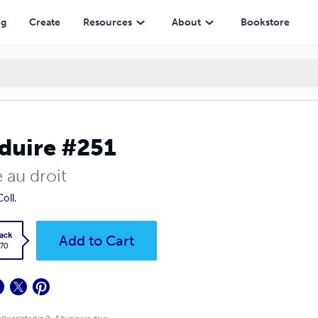
ng
Create
Resources
About
Bookstore
duire #251
 au droit
oll.
ack
Add to Cart
.70