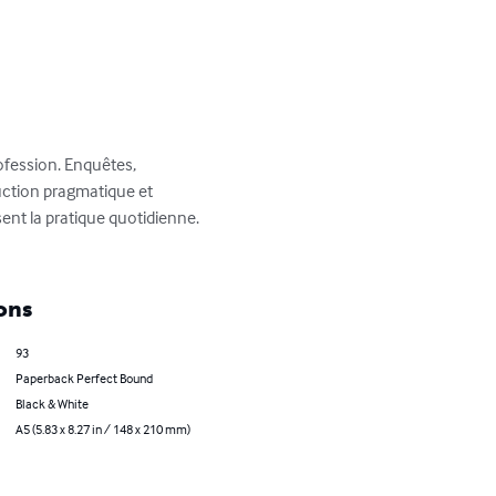
ofession. Enquêtes, 
uction pragmatique et 
ent la pratique quotidienne.  

ons
93
Paperback Perfect Bound
Black & White
A5 (5.83 x 8.27 in / 148 x 210 mm)