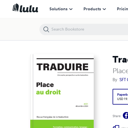
Traduire #251
Solutions
Products
Prici
Tra
Place
By
SFT C
Paperb
USD 19
Share