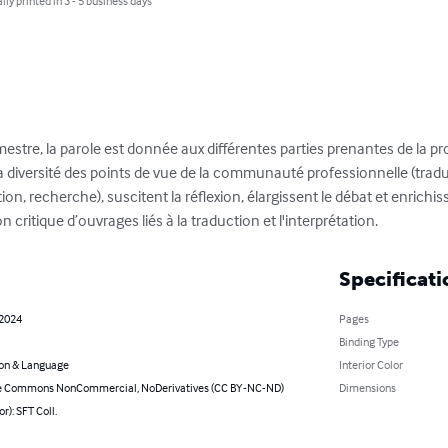
lly printed in 3 - 5 business days
estre, la parole est donnée aux différentes parties prenantes de la pr
 la diversité des points de vue de la communauté professionnelle (trad
ion, recherche), suscitent la réflexion, élargissent le débat et enrichiss
 critique d’ouvrages liés à la traduction et l'interprétation.
Specificati
 2024
Pages
Binding Type
on & Language
Interior Color
e Commons NonCommercial, NoDerivatives (CC BY-NC-ND)
Dimensions
r): SFT Coll.