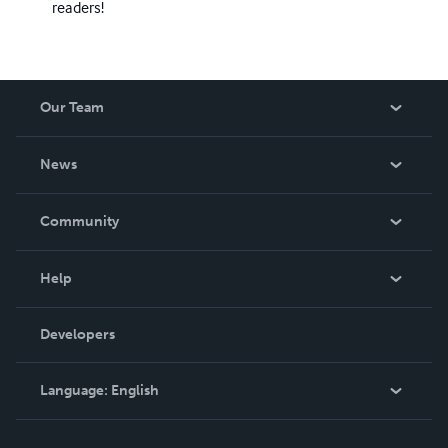
readers!
Our Team
About Us
News
Careers
In The News
Community
Events
Blog
Help
Videos
Order Lookup
Developers
Podcast
Knowledge Base
Language:
English
Contact Support
English