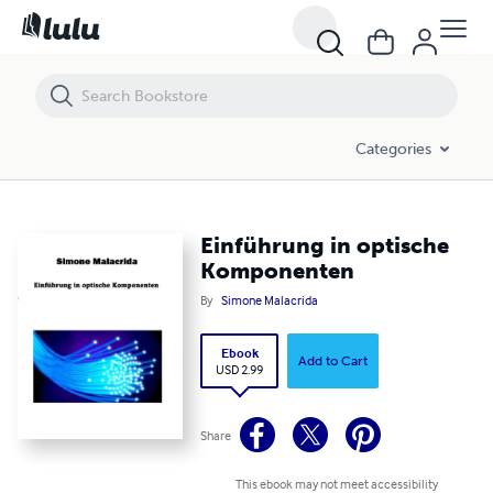
Einführung in optische Komponenten
Categories
Einführung in optische
Komponenten
By
Simone Malacrida
Ebook
Add to Cart
USD 2.99
Share
This ebook may not meet accessibility