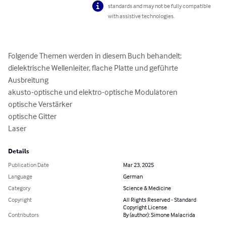
standards and may not be fully compatible
with assistive technologies.
Folgende Themen werden in diesem Buch behandelt:

dielektrische Wellenleiter, flache Platte und geführte 
Ausbreitung

akusto-optische und elektro-optische Modulatoren

optische Verstärker

optische Gitter

Laser
Details
Publication Date
Mar 23, 2025
Language
German
Category
Science & Medicine
Copyright
All Rights Reserved - Standard
Copyright License
Contributors
By (author): Simone Malacrida