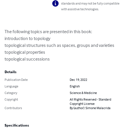
standards and may not be fully compatible
with assistive technologies.
The following topics are presented in this book:

introduction to topology

topological structures such as spaces, groups and varieties

topological properties

topological successions
Details
Publication Date
Dec 19, 2022
Language
English
Category
Science & Medicine
Copyright
All Rights Reserved - Standard
Copyright License
Contributors
By (author): Simone Malacrida
Specifications