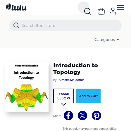
Introduction to Topology
Categories
Introduction to
Topology
By
Simone Malacrida
Ebook
Add to Cart
USD 2.99
Share
This ebook may not meet accessibility