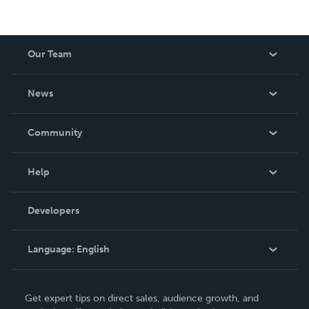
Our Team
About Us
News
Careers
In The News
Community
Events
Blog
Help
Videos
Order Lookup
Developers
Podcast
Knowledge Base
Language:
English
Contact Support
English
Get expert tips on direct sales, audience growth, and
Deutsch