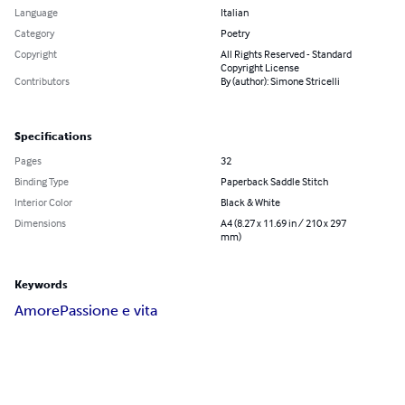
Language
Italian
Category
Poetry
Copyright
All Rights Reserved - Standard
Copyright License
Contributors
By (author): Simone Stricelli
Specifications
Pages
32
Binding Type
Paperback Saddle Stitch
Interior Color
Black & White
Dimensions
A4 (8.27 x 11.69 in / 210 x 297
mm)
Keywords
Amore
Passione e vita