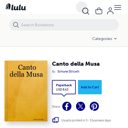
Canto della Musa
Categories
Canto della Musa
By
Simone Stricelli
Paperback
Add to Cart
USD 8.63
Share
Usually printed in 3 - 5 business days