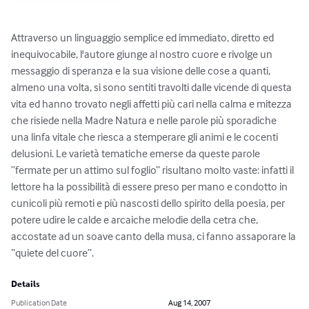
Attraverso un linguaggio semplice ed immediato, diretto ed 
inequivocabile, l'autore giunge al nostro cuore e rivolge un 
messaggio di speranza e la sua visione delle cose a quanti, 
almeno una volta, si sono sentiti travolti dalle vicende di questa 
vita ed hanno trovato negli affetti più cari nella calma e mitezza 
che risiede nella Madre Natura e nelle parole più sporadiche 
una linfa vitale che riesca a stemperare gli animi e le cocenti 
delusioni. Le varietà tematiche emerse da queste parole 
”fermate per un attimo sul foglio“ risultano molto vaste: infatti il 
lettore ha la possibilità di essere preso per mano e condotto in 
cunicoli più remoti e più nascosti dello spirito della poesia, per 
potere udire le calde e arcaiche melodie della cetra che, 
accostate ad un soave canto della musa, ci fanno assaporare la 
“quiete del cuore”.
Details
Publication Date
Aug 14, 2007