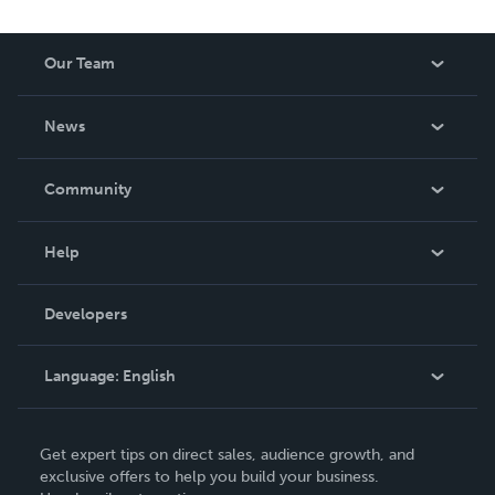
Our Team
About Us
News
Careers
In The News
Community
Events
Blog
Help
Videos
Order Lookup
Developers
Podcast
Knowledge Base
Language:
English
Contact Support
English
Get expert tips on direct sales, audience growth, and
Deutsch
exclusive offers to help you build your business.