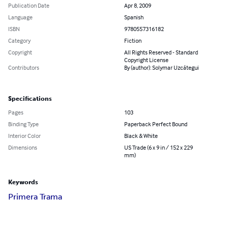
Publication Date
Apr 8, 2009
Language
Spanish
ISBN
9780557316182
Category
Fiction
Copyright
All Rights Reserved - Standard
Copyright License
Contributors
By (author): Solymar Uzcátegui
Specifications
Pages
103
Binding Type
Paperback Perfect Bound
Interior Color
Black & White
Dimensions
US Trade (6 x 9 in / 152 x 229
mm)
Keywords
Primera Trama