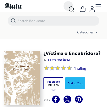
¿Víctima o Encubridora?
Categories
¿Víctima o Encubridora?
By
Solymar Uzcátegui
1
rating
Paperback
Add to Cart
USD 17.50
Share