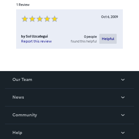
1
Review
Oct 6, 2009
by
Sol Uzcategui
0
people
Helpful
found this helpful
Report this review
Our Team
About Us
News
Careers
In The News
Community
Events
Blog
Help