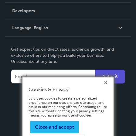
Videos
Order Lookup
Developers
Podcast
Knowledge Base
Language:
English
Contact Support
English
Get expert tips on direct sales, audience growth, and
Deutsch
exclusive offers to help you build your business.
Unsubscribe at any time.
Français
Italiano
Submit
Español
Cookies & Privacy
Lulu uses cookies to create a personalized
experience on our site, analyze site usage, and
assist in our marketing efforts. Continuing to use
this site without updating your privacy settings
means you agree to our use of cookies.
Close and accept