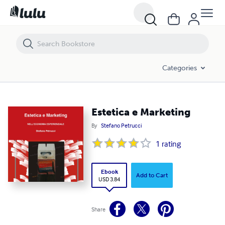
Estetica e Marketing
Categories
Estetica e Marketing
By
Stefano Petrucci
1
rating
Ebook
Add to Cart
USD 3.84
Share