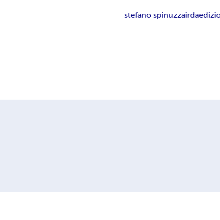
stefano spinuzza
irdaedizi