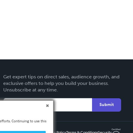
Get expert tips on direct sales, audience growth, and
exclusive offers to help you build your business.
Unsubscribe at any time.
Submit
fforts. Continuing to use this
Privacy Policy
Terms & Conditions
Security