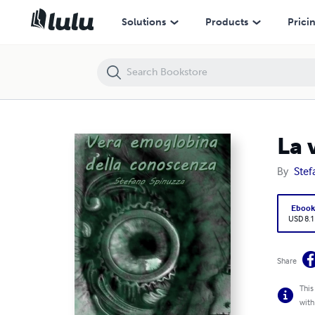
La vera emoglobina della conoscenza
Solutions
Products
Prici
La 
By
Stef
Eboo
USD 8.1
Share
This
with