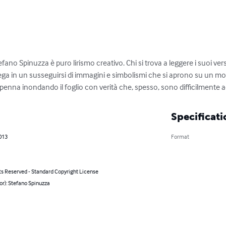
fano Spinuzza è puro lirismo creativo. Chi si trova a leggere i suoi ve
slega in un susseguirsi di immagini e simbolismi che si aprono su un mon
la penna inondando il foglio con verità che, spesso, sono difficilmente a
Specificati
013
Format
ts Reserved - Standard Copyright License
or): Stefano Spinuzza