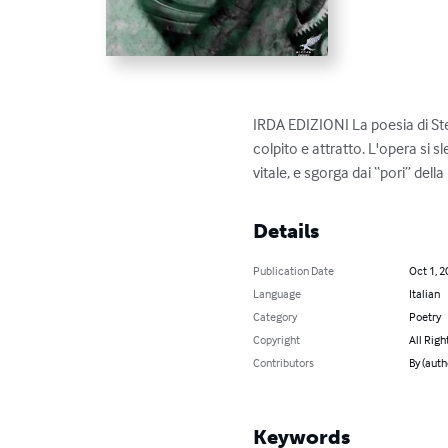
IRDA EDIZIONI La poesia di Ste
colpito e attratto. L'opera si 
vitale, e sgorga dai “pori” del
Details
Publication Date
Oct 1, 2
Language
Italian
Category
Poetry
Copyright
All Righ
Contributors
By (auth
Keywords