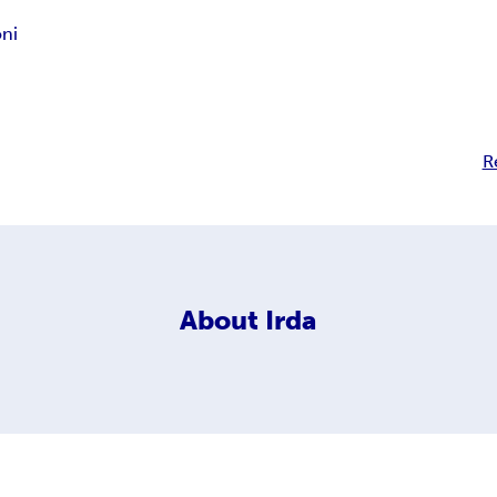
oni
R
About
Irda