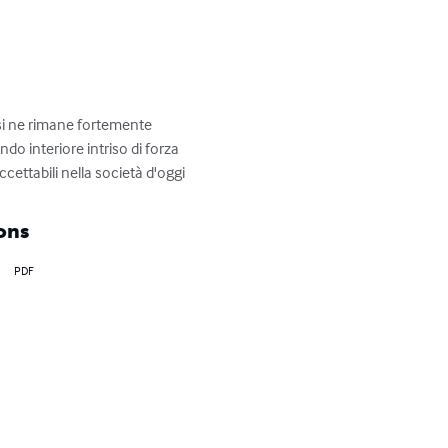
rsi ne rimane fortemente 
do interiore intriso di forza 
ccettabili nella società d'oggi
ons
PDF