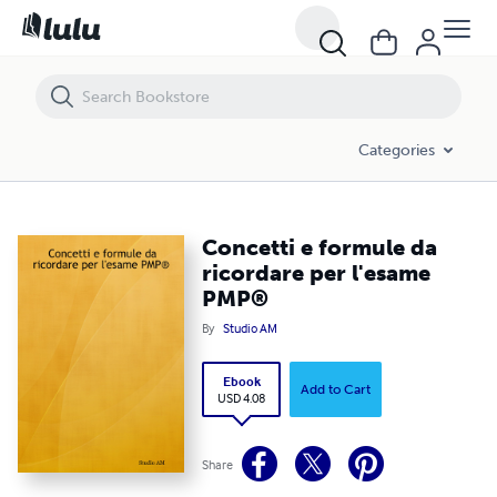
Concetti e formule da ricordare per l'esame PMP®
Categories
Concetti e formule da
ricordare per l'esame
PMP®
By
Studio AM
Ebook
Add to Cart
USD 4.08
Share