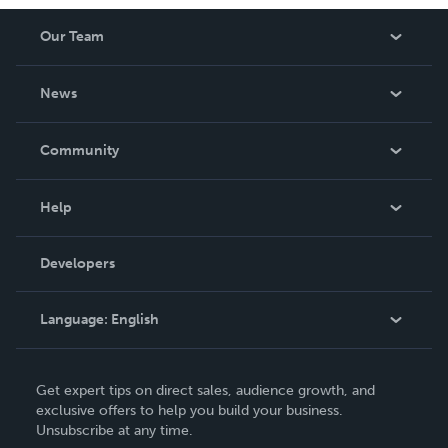
Our Team
About Us
News
Careers
In The News
Community
Events
Blog
Help
Videos
Order Lookup
Developers
Podcast
Knowledge Base
Language:
English
Contact Support
English
Get expert tips on direct sales, audience growth, and
Deutsch
exclusive offers to help you build your business.
Unsubscribe at any time.
Français