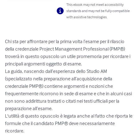
This ebook may not meet accessibility
standards and may not be fully compatible
with assistive technologies.
Chi sta per affrontare per la prima volta l’esame per il rilascio 
della credenziale Project Management Professional (PMP®) 
troverà in questo opuscolo un utile promemoria per ricordare i 
principali argomenti oggetto di esame. 

La guida, nascendo dall’esperienza dello Studio AM 
(specializzato nella preparazione all’acquisizione della 
credenziale PMP®) contiene argomenti e nozioni che 
frequentemente ricorrono in sede di esame e che in alcuni casi 
non sono addirittura trattati o citati nei testi ufficiali per la 
preparazione all’esame. 

L'utilità di questo opuscolo è legata anche al fatto che riporta le 
formule che il candidato PMP® deve necessariamente 
ricordare.