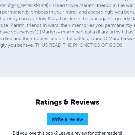
म मनात ठेवून तू जबाबदारीने वाग)= (Died those Marathi friends in the w
permanently emboss in your mind, and accordingly you beha
t greedy danavs. Only Marathas die in the war against greedy 
hose Marathi friends in wars, their memories you permanently
ve yourselves”.) (Martyrs=marrh parl paha dhara tirthy t thay rah a
died and their bodies lied on the battle ground,O Maratha wa
rdingly you behave. THUS READ THE PHONETICS OF GODS
Ratings & Reviews
Write a review
Did you love this book? Leave a review for other readers!