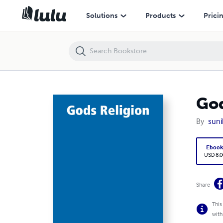
Gods Religion
Solutions
Products
Prici
God
By
suni
Eboo
USD 8.0
Share
This
with