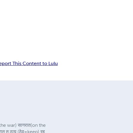
eport This Content to Lulu
the war) सागरात(on the
रात त ठाय (ठेव=keep) रह