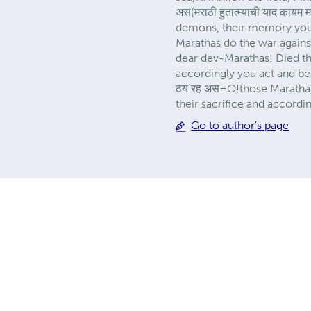
अस(मराठी हुतात्म्याची याद काय
demons, their memory you 
Marathas do the war agains
dear dev-Marathas! Died t
accordingly you act and beha
ठय रह अस=O!those Marathas 
their sacrifice and acco
Go to author's page