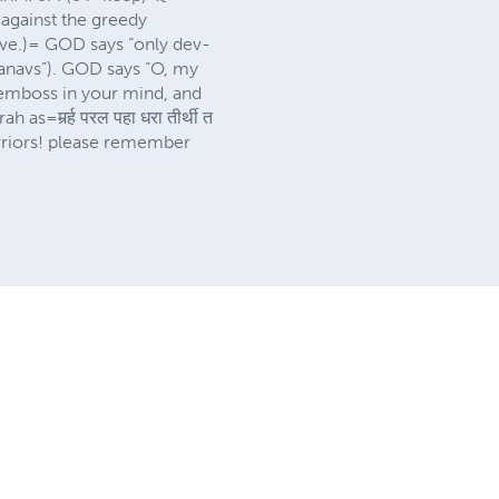
ar against the greedy
ve.)= GOD says “only dev-
danavs”). GOD says “O, my
 emboss in your mind, and
s=मर्र्ह परल पहा धरा तीर्थी त
rriors! please remember