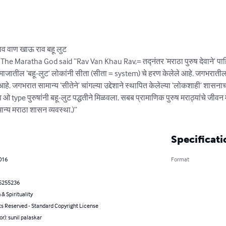
वाण खाऊ राव बहू लुट 

The Maratha God said “Rav Van Khau Rav,= तद्नंतर ‘मराठा पुरुष देवाने’ पाह
जातील ‘बहू-लुट’ लोकांनी सीता (सीता = system) चे हरण केलेले आहे. जगभरातील ‘रा
े आहे. जगभरात सामान्य ‘सीतेने’ चांगल्या उद्देशाने स्थापित केलेल्या ‘लोकशाही’ शा
व ओ type पुरुषांनी बहू-लुट पद्धतीने मिळवला. सबब प्रामाणिक पुरुष मराठ्यांचे जीवन
ान्य मराठा शासन व्यवस्था.)”
Specificati
2016
Format
5255236
 & Spirituality
ts Reserved - Standard Copyright License
or): sunil palaskar