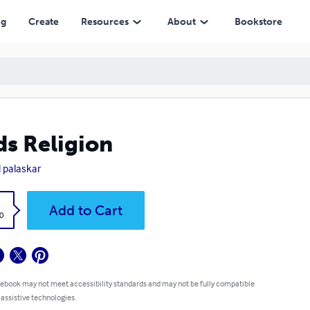
ng
Create
Resources
About
Bookstore
s Religion
l palaskar
k
Add to Cart
0
 ebook may not meet accessibility standards and may not be fully compatible
 assistive technologies.