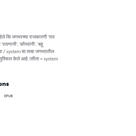
िले कि जगभरच्या राजकारणी ‘राव 
वणानी’, ’कौरवांनी’, ’बहू 
सनाचा / system चा ताबा जगभरातील 
 मुश्किल केले आहे. (सीता = system 
ons
EPUB