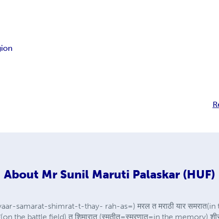
gion
R
About
Mr Sunil Maruti Palaskar (HUF)
ar-samarat-shimrat-t-thay- rah-as=) मरल त मराठी यार समरात(in 
त(on the battle field) त शिमारात (स्मृतीत=स्मरणात=in the memory) शी