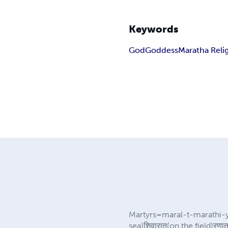
Keywords
God
Goddess
Maratha Reli
Martyrs=maral-t-marathi-ya
sea)शिवारात(on the field)रणा