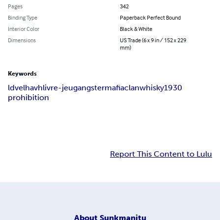
Pages
342
Binding Type
Paperback Perfect Bound
Interior Color
Black & White
Dimensions
US Trade (6 x 9 in / 152 x 229
mm)
Keywords
ldvelh
avh
livre-jeu
gangster
mafia
clan
whisky
1930
prohibition
Report This Content to Lulu
About
Sunkmanitu