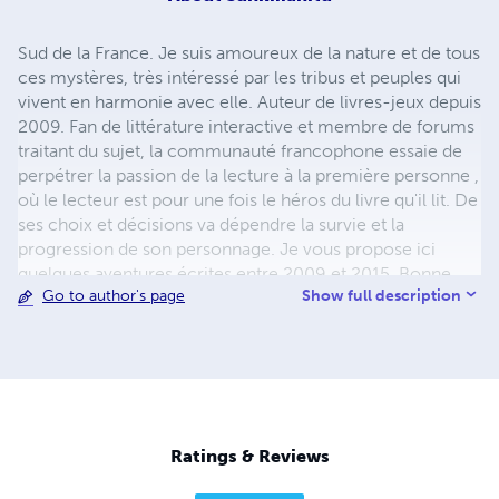
Sud de la France. Je suis amoureux de la nature et de tous
ces mystères, très intéressé par les tribus et peuples qui
vivent en harmonie avec elle. Auteur de livres-jeux depuis
2009. Fan de littérature interactive et membre de forums
traitant du sujet, la communauté francophone essaie de
perpétrer la passion de la lecture à la première personne ,
où le lecteur est pour une fois le héros du livre qu'il lit. De
ses choix et décisions va dépendre la survie et la
progression de son personnage. Je vous propose ici
quelques aventures écrites entre 2009 et 2015. Bonne
Show full description
Go to author's page
lecture et bon courage ! Vivez les aventures et j'espère
que vous prendrez autant de plaisir à lire que j'en ai eu à
écrire... Forums de la communauté : http://www.la-
taverne-des-aventuriers.com/
http://rdv1.dnsalias.net/forum/
Ratings & Reviews