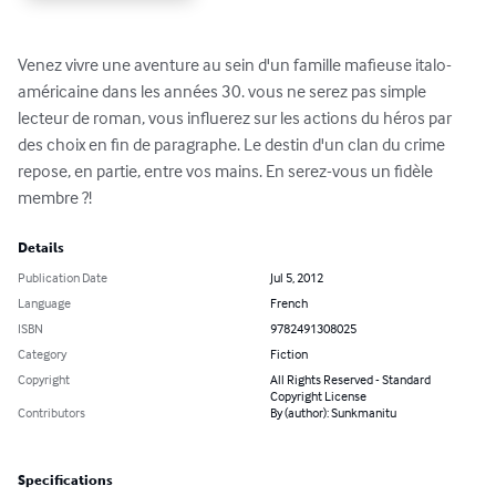
Venez vivre une aventure au sein d'un famille mafieuse italo-
américaine dans les années 30. vous ne serez pas simple 
lecteur de roman, vous influerez sur les actions du héros par 
des choix en fin de paragraphe. Le destin d'un clan du crime 
repose, en partie, entre vos mains. En serez-vous un fidèle 
membre ?!
Details
Publication Date
Jul 5, 2012
Language
French
ISBN
9782491308025
Category
Fiction
Copyright
All Rights Reserved - Standard
Copyright License
Contributors
By (author): Sunkmanitu
Specifications