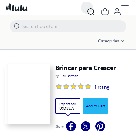
Brincar para Crescer
Categories
Brincar para Crescer
By
Tali Berman
1
rating
Paperback
Add to Cart
USD 33.75
Share