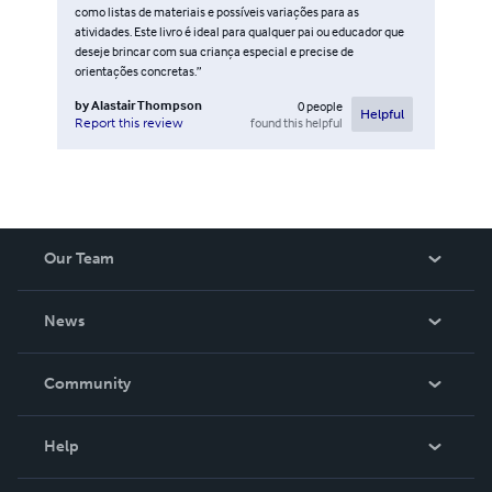
como listas de materiais e possíveis variações para as
atividades. Este livro é ideal para qualquer pai ou educador que
deseje brincar com sua criança especial e precise de
orientações concretas.”
by
Alastair Thompson
0
people
Helpful
found this helpful
Report this review
Our Team
About Us
News
Careers
In The News
Community
Events
Blog
Help
Videos