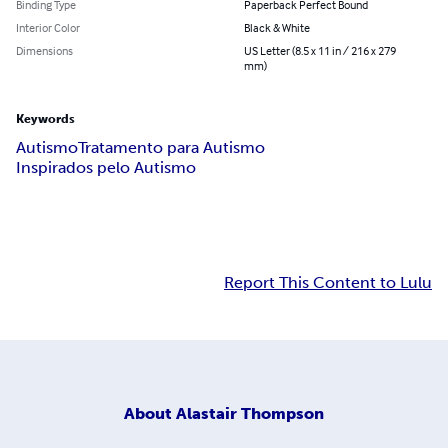
Binding Type
Paperback Perfect Bound
Interior Color
Black & White
Dimensions
US Letter (8.5 x 11 in / 216 x 279
mm)
Keywords
Autismo
Tratamento para Autismo
Inspirados pelo Autismo
Report This Content to Lulu
About
Alastair Thompson