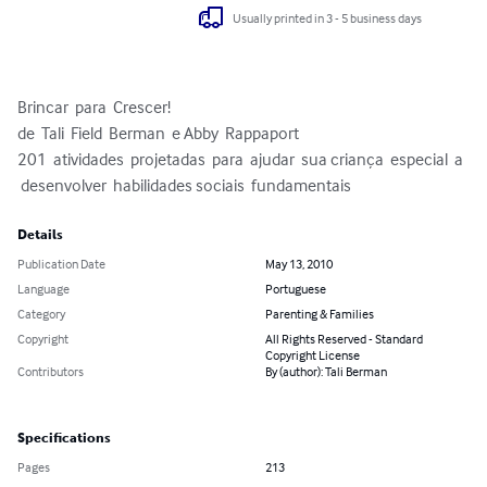
Usually printed in 3 - 5 business days
Brincar  para  Crescer!

de  Tali  Field  Berman  e Abby  Rappaport

201  atividades  projetadas  para  ajudar  sua criança  especial  a  
 desenvolver  habilidades sociais  fundamentais
Details
Publication Date
May 13, 2010
Language
Portuguese
Category
Parenting & Families
Copyright
All Rights Reserved - Standard
Copyright License
Contributors
By (author): Tali Berman
Specifications
Pages
213