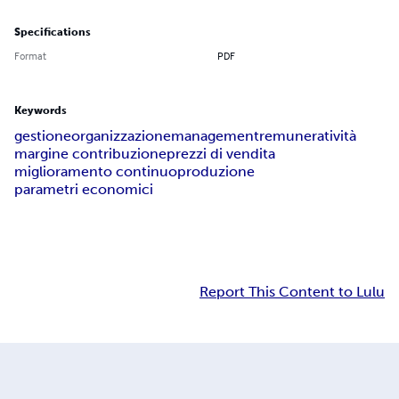
Specifications
Format
PDF
Keywords
gestione
organizzazione
management
remuneratività
margine contribuzione
prezzi di vendita
miglioramento continuo
produzione
parametri economici
Report This Content to Lulu