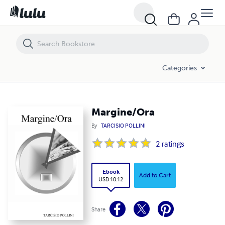
Margine/Ora
Categories
Margine/Ora
By
TARCISIO POLLINI
2
ratings
Ebook
Add to Cart
USD 10.12
Share