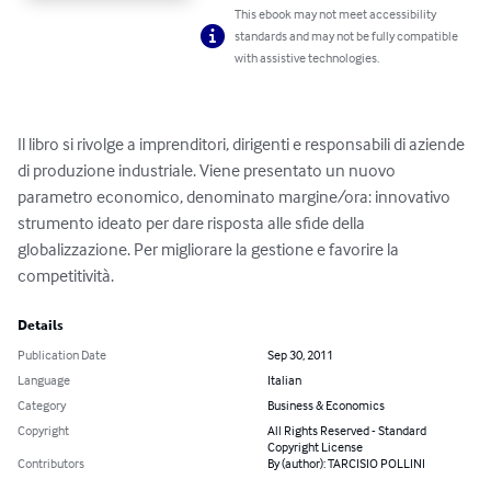
This ebook may not meet accessibility
standards and may not be fully compatible
with assistive technologies.
Il libro si rivolge a imprenditori, dirigenti e responsabili di aziende 
di produzione industriale. Viene presentato un nuovo 
parametro economico, denominato margine/ora: innovativo 
strumento ideato per dare risposta alle sfide della 
globalizzazione. Per migliorare la gestione e favorire la 
competitività.
Details
Publication Date
Sep 30, 2011
Language
Italian
Category
Business & Economics
Copyright
All Rights Reserved - Standard
Copyright License
Contributors
By (author): TARCISIO POLLINI