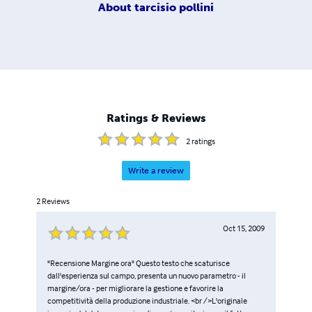
About
tarcisio pollini
Ratings & Reviews
2
ratings
Write a review
2
Reviews
Oct 15, 2009
"Recensione Margine ora" Questo testo che scaturisce
dall'esperienza sul campo, presenta un nuovo parametro - il
margine/ora - per migliorare la gestione e favorire la
competitività della produzione industriale. <br />L'originale