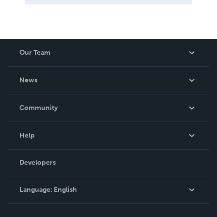
Our Team
About Us
News
Careers
In The News
Community
Events
Blog
Help
Videos
Order Lookup
Developers
Podcast
Knowledge Base
Language:
English
Contact Support
English