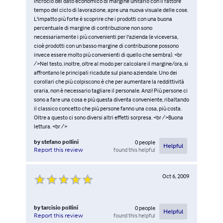
incrocio del dato economico di margine unitario con il fattore
tempo del ciclo di lavorazione, apre una nuova visuale delle cose.
L'impatto più forte è scoprire che i prodotti con una buona
percentuale di margine di contribuzione non sono
necessariamente i più convenienti per l'azienda (e viceversa,
cioè prodotti con un basso margine di contribuzione possono
invece essere molto più convenienti di quello che sembra). <br
/>Nel testo, inoltre, oltre al modo per calcolare il margine/ora, si
affrontano le principali ricadute sul piano aziendale. Uno dei
corollari che più colpiscono è che per aumentare la reddittività
oraria, non è necessario tagliare il personale. Anzi! Più persone ci
sono a fare una cosa e più questa diventa conveniente, ribaltando
il classico concetto che più persone fanno una cosa, più costa.
Oltre a questo ci sono diversi altri effetti sorpresa. <br />Buona
lettura. <br />
by
stefano pollini
0
people
Helpful
found this helpful
Report this review
Oct 6, 2009
by
tarcisio pollini
0
people
Helpful
found this helpful
Report this review