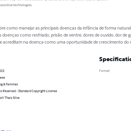
 assistive technologies.
sobre como manejar as principais doenças da infância de forma natural
 doenças como resfriado, prisão de ventre, dores de ouvido, dor de ga
 que acreditam na doença como uma oportunidade de crescimento do 
Specificati
022
Format
ese
ng & Families
ts Reserved - Standard Copyright License
or): Thais Silva