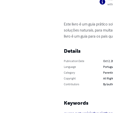
with
Este livro é um guia prático 
soluções naturais, para muitas
livro é um guia para os pais
Details
Publication Date
Oct 2, 2
Language
Portugu
Category
Parenti
Copyright
All Righ
Contributors
By (auth
Keywords