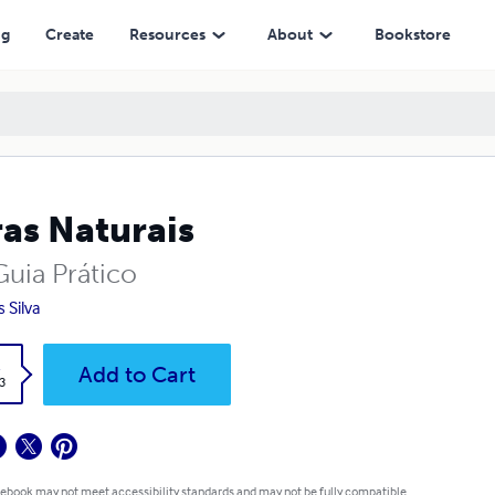
ng
Create
Resources
About
Bookstore
as Naturais
uia Prático
s Silva
k
Add to Cart
3
 ebook may not meet accessibility standards and may not be fully compatible