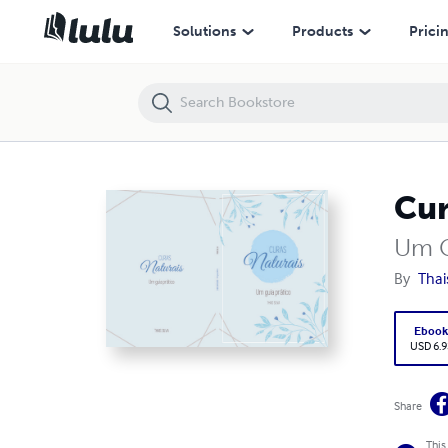
Curas Naturais
Solutions
Products
Prici
Cur
Um G
By
Thai
Eboo
USD 6.9
Share
This