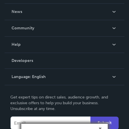
About Us
News
Careers
In The News
Community
Events
Blog
Help
Videos
Order Lookup
Developers
Podcast
Knowledge Base
Language:
English
Contact Support
English
Get expert tips on direct sales, audience growth, and
Deutsch
exclusive offers to help you build your business.
Unsubscribe at any time.
Français
Italiano
Submit