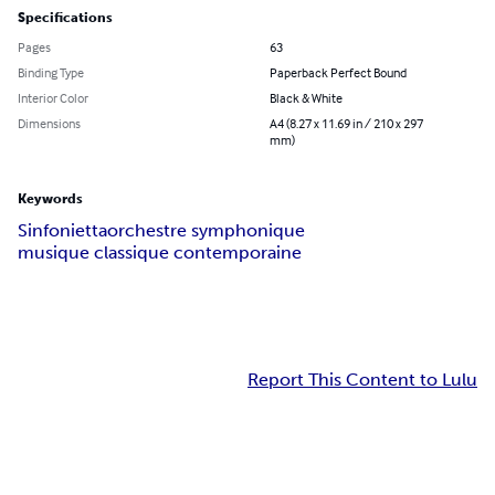
Specifications
Pages
63
Binding Type
Paperback Perfect Bound
Interior Color
Black & White
Dimensions
A4 (8.27 x 11.69 in / 210 x 297
mm)
Keywords
Sinfonietta
orchestre symphonique
musique classique contemporaine
Report This Content to Lulu