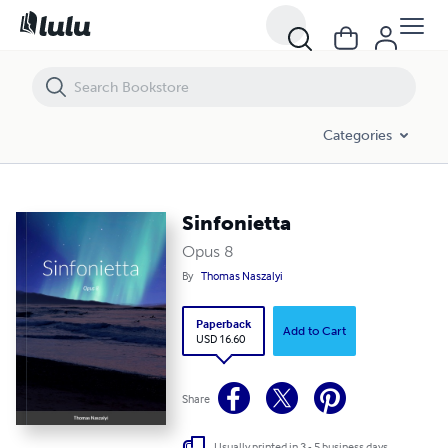
Sinfonietta
Categories
Sinfonietta
Opus 8
By
Thomas Naszalyi
Paperback
Add to Cart
USD 16.60
Share
Usually printed in 3 - 5 business days