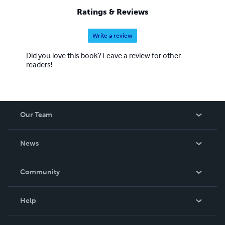
Ratings & Reviews
Write a review
Did you love this book? Leave a review for other
readers!
Our Team
About Us
News
Careers
In The News
Community
Events
Blog
Help
Videos
Order Lookup