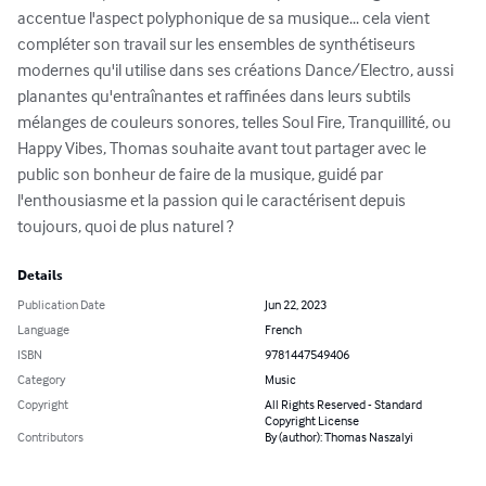
accentue l'aspect polyphonique de sa musique... cela vient 
compléter son travail sur les ensembles de synthétiseurs 
modernes qu'il utilise dans ses créations Dance/Electro, aussi 
planantes qu'entraînantes et raffinées dans leurs subtils 
mélanges de couleurs sonores, telles Soul Fire, Tranquillité, ou 
Happy Vibes, Thomas souhaite avant tout partager avec le 
public son bonheur de faire de la musique, guidé par 
l'enthousiasme et la passion qui le caractérisent depuis 
toujours, quoi de plus naturel ?
Details
Publication Date
Jun 22, 2023
Language
French
ISBN
9781447549406
Category
Music
Copyright
All Rights Reserved - Standard
Copyright License
Contributors
By (author): Thomas Naszalyi