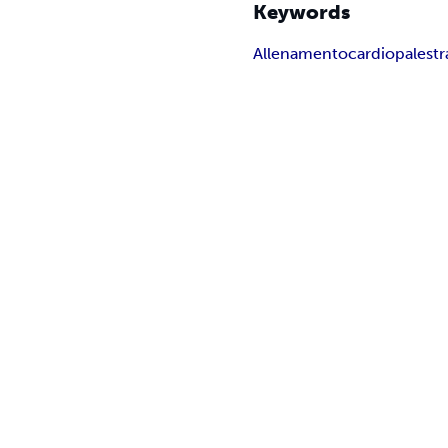
Keywords
Allenamento
cardio
palestr