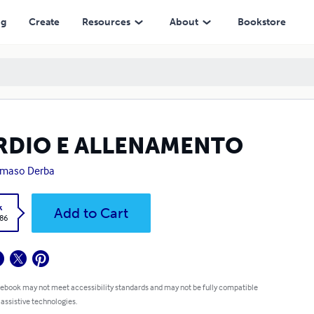
ng
Create
Resources
About
Bookstore
RDIO E ALLENAMENTO
maso Derba
k
Add to Cart
.86
 ebook may not meet accessibility standards and may not be fully compatible
 assistive technologies.