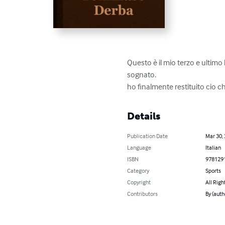
Questo è il mio terzo e ultimo l
sognato.

ho finalmente restituito cio c
Details
Publication Date
Mar 30,
Language
Italian
ISBN
978129
Category
Sports
Copyright
All Righ
Contributors
By (aut