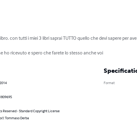
ibro. con tutti i miei 3 libri saprai TUTTO quello che devi sapere per ave
he ho ricevuto e spero che farete lo stesso anche voi
Specificati
 2014
Format
1809695
ts Reserved - Standard Copyright License
hor): Tommaso Derba