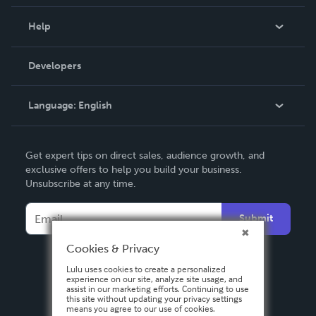
Events
Blog
Help
Videos
Order Lookup
Developers
Podcast
Knowledge Base
Language:
English
Contact Support
English
Get expert tips on direct sales, audience growth, and
Deutsch
exclusive offers to help you build your business.
Unsubscribe at any time.
Français
Italiano
Submit
Español
Cookies & Privacy
Lulu uses cookies to create a personalized
experience on our site, analyze site usage, and
assist in our marketing efforts. Continuing to use
this site without updating your privacy settings
means you agree to our use of cookies.