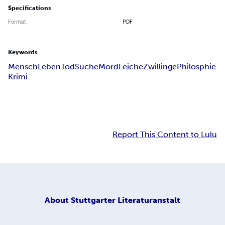
Specifications
Format
PDF
Keywords
Mensch
Leben
Tod
Suche
Mord
Leiche
Zwillinge
Philosphie
Krimi
Report This Content to Lulu
About
Stuttgarter Literaturanstalt