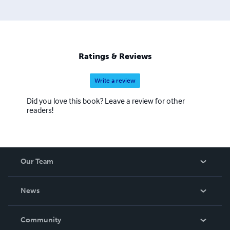
Ratings & Reviews
Write a review
Did you love this book? Leave a review for other
readers!
Our Team
About Us
News
Careers
In The News
Community