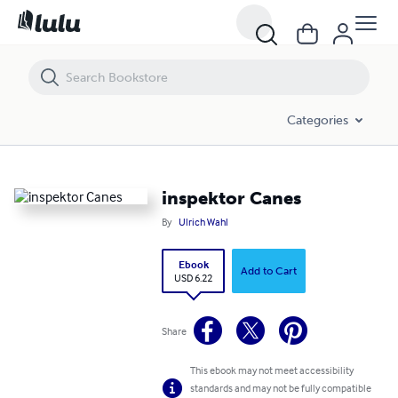
inspektor Canes
Categories
inspektor Canes
By
Ulrich Wahl
Ebook
Add to Cart
USD 6.22
Share
This ebook may not meet accessibility
standards and may not be fully compatible