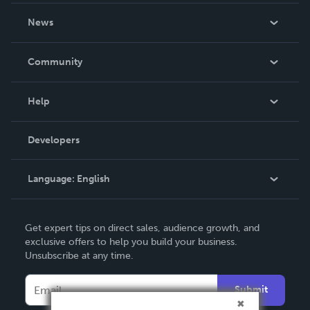
About Us
News
Careers
In The News
Community
Events
Blog
Help
Videos
Order Lookup
Developers
Podcast
Knowledge Base
Language:
English
Contact Support
English
Get expert tips on direct sales, audience growth, and
Deutsch
exclusive offers to help you build your business.
Unsubscribe at any time.
Français
Italiano
Submit
Español