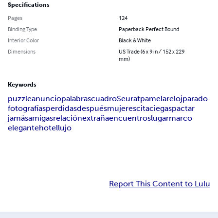
Specifications
Pages
124
Binding Type
Paperback Perfect Bound
Interior Color
Black & White
Dimensions
US Trade (6 x 9 in / 152 x 229
mm)
Keywords
puzzle
anuncio
palabras
cuadro
Seurat
pamela
reloj
parado
fotografías
perdidas
después
mujeres
cita
ciegas
pactar
jamás
amigas
relación
extraña
encuentros
lugar
marco
elegante
hotel
lujo
Report This Content to Lulu