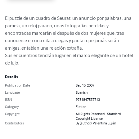
El puzzle de un cuadro de Seurat, un anuncio por palabras, una 
pamela, un reloj parado, unas fotografías perdidas y 
encontradas marcarán el después de dos mujeres que, tras 
conocerse en una cita a ciegas y pactar que jamás serán 
amigas, entablan una relación extraña.

Sus encuentros tendrán lugar en el marco elegante de un hotel 
de lujo.
Details
Publication Date
Sep 15, 2007
Language
Spanish
ISBN
9781847537713
Category
Fiction
Copyright
All Rights Reserved - Standard
Copyright License
Contributors
By (author): Valentina Luján