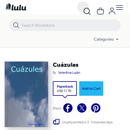
Cuázules
Categories
Cuázules
By
Valentina Luján
Paperback
Add to Cart
USD 11.70
Share
Usually printed in 3 - 5 business days