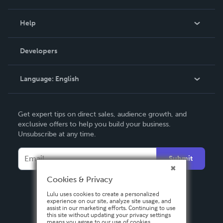
Events
Blog
Help
Videos
Order Lookup
Developers
Podcast
Knowledge Base
Language:
English
Contact Support
English
Get expert tips on direct sales, audience growth, and
Deutsch
exclusive offers to help you build your business.
Unsubscribe at any time.
Français
Italiano
Submit
Español
Cookies & Privacy
Lulu uses cookies to create a personalized
experience on our site, analyze site usage, and
assist in our marketing efforts. Continuing to use
this site without updating your privacy settings
means you agree to our use of cookies.