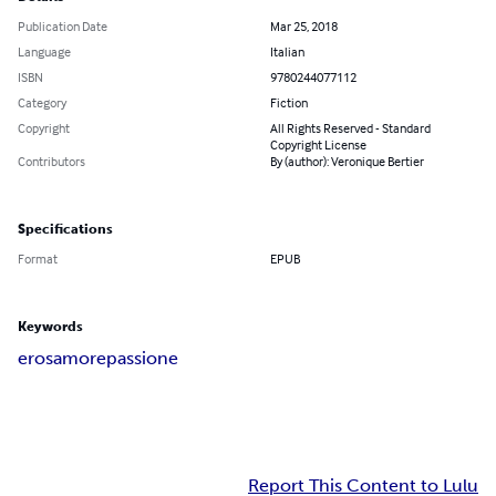
Publication Date
Mar 25, 2018
Language
Italian
ISBN
9780244077112
Category
Fiction
Copyright
All Rights Reserved - Standard
Copyright License
Contributors
By (author): Veronique Bertier
Specifications
Format
EPUB
Keywords
eros
amore
passione
Report This Content to Lulu