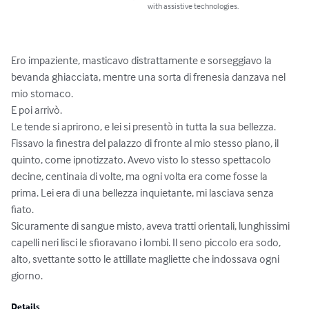
with assistive technologies.
Ero impaziente, masticavo distrattamente e sorseggiavo la 
bevanda ghiacciata, mentre una sorta di frenesia danzava nel 
mio stomaco.

E poi arrivò. 

Le tende si aprirono, e lei si presentò in tutta la sua bellezza. 

Fissavo la finestra del palazzo di fronte al mio stesso piano, il 
quinto, come ipnotizzato. Avevo visto lo stesso spettacolo 
decine, centinaia di volte, ma ogni volta era come fosse la 
prima. Lei era di una bellezza inquietante, mi lasciava senza 
fiato. 

Sicuramente di sangue misto, aveva tratti orientali, lunghissimi 
capelli neri lisci le sfioravano i lombi. Il seno piccolo era sodo, 
alto, svettante sotto le attillate magliette che indossava ogni 
giorno.
Details