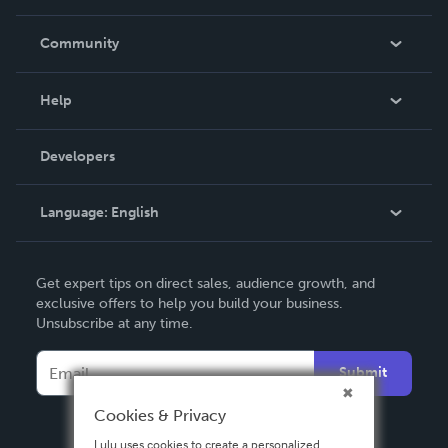
Careers
In The News
Community
Events
Blog
Help
Videos
Order Lookup
Developers
Podcast
Knowledge Base
Language:
English
Contact Support
English
Get expert tips on direct sales, audience growth, and
Deutsch
exclusive offers to help you build your business.
Unsubscribe at any time.
Français
Italiano
Submit
Español
Cookies & Privacy
Lulu uses cookies to create a personalized