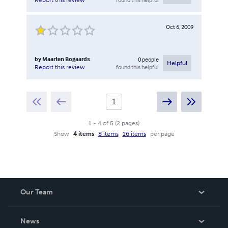
Oct 6, 2009
by
Maarten Bogaards
0
people
Helpful
found this helpful
Report this review
1
-
4
of
5
(
2
pages
)
Show
4 items
8 items
16 items
per page
Our Team
About Us
News