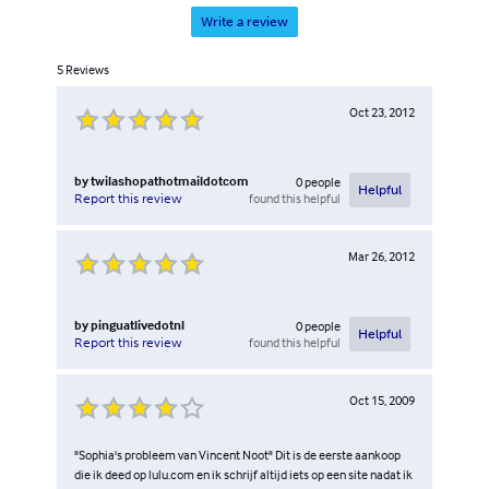
Write a review
5
Reviews
Oct 23, 2012
by
twilashopathotmaildotcom
0
people
Helpful
found this helpful
Report this review
Mar 26, 2012
by
pinguatlivedotnl
0
people
Helpful
found this helpful
Report this review
Oct 15, 2009
"Sophia's probleem van Vincent Noot" Dit is de eerste aankoop
die ik deed op lulu.com en ik schrijf altijd iets op een site nadat ik