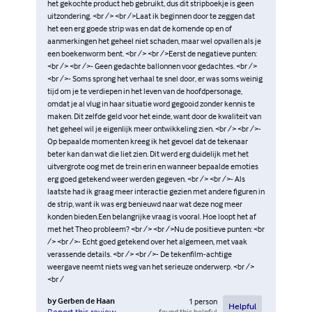
het gekochte product heb gebruikt, dus dit stripboekje is geen
uitzondering. <br /> <br />Laat ik beginnen door te zeggen dat
het een erg goede strip was en dat de komende op en of
aanmerkingen het geheel niet schaden, maar wel opvallen als je
een boekenworm bent. <br /> <br />Eerst de negatieve punten:
<br /> <br />- Geen gedachte ballonnen voor gedachtes. <br />
<br />- Soms sprong het verhaal te snel door, er was soms weinig
tijd om je te verdiepen in het leven van de hoofdpersonage,
omdat je al vlug in haar situatie word gegooid zonder kennis te
maken. Dit zelfde geld voor het einde, want door de kwaliteit van
het geheel wil je eigenlijk meer ontwikkeling zien. <br /> <br />-
Op bepaalde momenten kreeg ik het gevoel dat de tekenaar
beter kan dan wat die liet zien. Dit werd erg duidelijk met het
uitvergrote oog met de trein erin en wanneer bepaalde emoties
erg goed getekend weer werden gegeven. <br /> <br />- Als
laatste had ik graag meer interactie gezien met andere figuren in
de strip, want ik was erg benieuwd naar wat deze nog meer
konden bieden.Een belangrijke vraag is vooral. Hoe loopt het af
met het Theo probleem? <br /> <br />Nu de positieve punten: <br
/> <br />- Echt goed getekend over het algemeen, met vaak
verassende details. <br /> <br />- De tekenfilm-achtige
weergave neemt niets weg van het serieuze onderwerp. <br />
<br /
by
Gerben de Haan
1
person
Helpful
found this helpful
Report this review