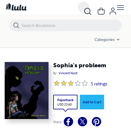
Sophia's probleem
Categories
Sophia's probleem
By
Vincent Noot
5
ratings
Paperback
Add to Cart
USD 23.60
Share