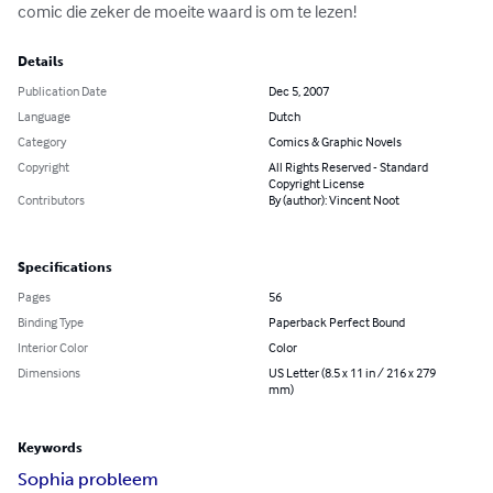
comic die zeker de moeite waard is om te lezen!
Details
Publication Date
Dec 5, 2007
Language
Dutch
Category
Comics & Graphic Novels
Copyright
All Rights Reserved - Standard
Copyright License
Contributors
By (author): Vincent Noot
Specifications
Pages
56
Binding Type
Paperback Perfect Bound
Interior Color
Color
Dimensions
US Letter (8.5 x 11 in / 216 x 279
mm)
Keywords
Sophia probleem