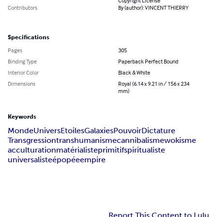
Copyright License
Contributors
By (author): VINCENT THIERRY
Specifications
Pages
305
Binding Type
Paperback Perfect Bound
Interior Color
Black & White
Dimensions
Royal (6.14 x 9.21 in / 156 x 234
mm)
Keywords
Monde
Univers
Etoiles
Galaxies
Pouvoir
Dictature
Transgression
transhumanisme
cannibalisme
wokisme
acculturation
matérialiste
primitif
spiritualiste
universaliste
épopée
empire
Report This Content to Lulu