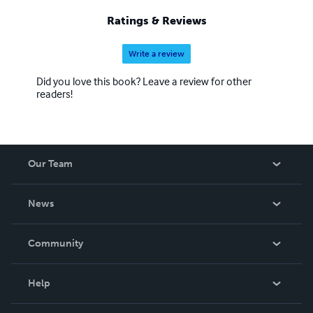
Ratings & Reviews
Write a review
Did you love this book? Leave a review for other
readers!
Our Team
About Us
News
Careers
In The News
Community
Events
Blog
Help
Videos