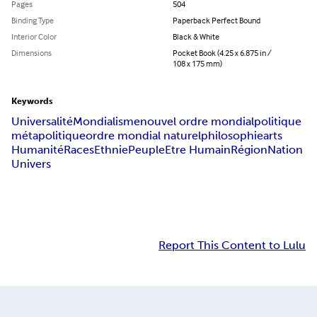
Pages
504
Binding Type
Paperback Perfect Bound
Interior Color
Black & White
Dimensions
Pocket Book (4.25 x 6.875 in /
108 x 175 mm)
Keywords
Universalité
Mondialisme
nouvel ordre mondial
politique
métapolitique
ordre mondial naturel
philosophie
arts
Humanité
Races
Ethnie
Peuple
Etre Humain
Région
Nation
Univers
Report This Content to Lulu