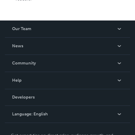
Our Team
About Us
News
Careers
In The News
Community
Events
Blog
Help
Videos
Order Lookup
Developers
Podcast
Knowledge Base
Language:
English
Contact Support
English