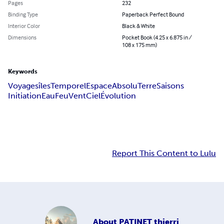
Pages
232
Binding Type
Paperback Perfect Bound
Interior Color
Black & White
Dimensions
Pocket Book (4.25 x 6.875 in /
108 x 175 mm)
Keywords
Voyages
îles
Temporel
Espace
Absolu
Terre
Saisons
Initiation
Eau
Feu
Vent
Ciel
Évolution
Report This Content to Lulu
About
PATINET thierri