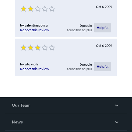
Oct 6, 2009
by
valentinaporcu
0
people
Helpful
found this helpful
Report this review
Oct 6, 2009
by
vito viola
0
people
Helpful
found this helpful
Report this review
Our Team
About Us
News
Careers