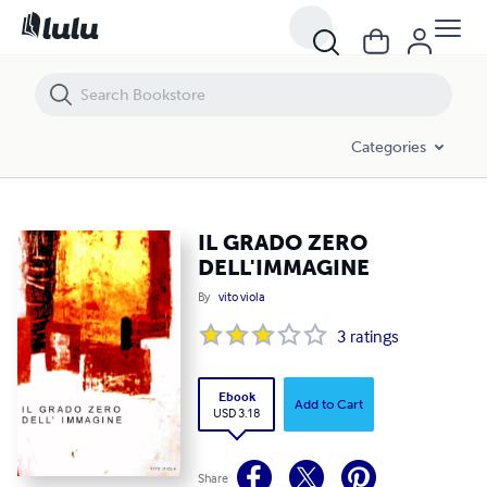
IL GRADO ZERO DELL'IMMAGINE
Categories
IL GRADO ZERO
DELL'IMMAGINE
By
vito viola
3
ratings
Ebook
Add to Cart
USD 3.18
Share