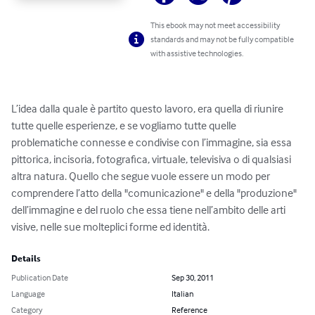
This ebook may not meet accessibility
standards and may not be fully compatible
with assistive technologies.
L’idea dalla quale è partito questo lavoro, era quella di riunire 
tutte quelle esperienze, e se vogliamo tutte quelle 
problematiche connesse e condivise con l’immagine, sia essa 
pittorica, incisoria, fotografica, virtuale, televisiva o di qualsiasi 
altra natura. Quello che segue vuole essere un modo per 
comprendere l’atto della "comunicazione" e della "produzione" 
dell’immagine e del ruolo che essa tiene nell’ambito delle arti 
visive, nelle sue molteplici forme ed identità.
Details
Publication Date
Sep 30, 2011
Language
Italian
Category
Reference