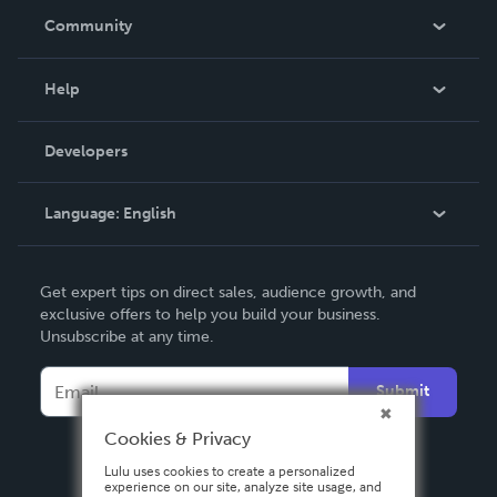
In The News
Community
Events
Blog
Help
Videos
Order Lookup
Developers
Podcast
Knowledge Base
Language:
English
Contact Support
English
Get expert tips on direct sales, audience growth, and
Deutsch
exclusive offers to help you build your business.
Unsubscribe at any time.
Français
Italiano
Submit
Español
Cookies & Privacy
Lulu uses cookies to create a personalized
experience on our site, analyze site usage, and