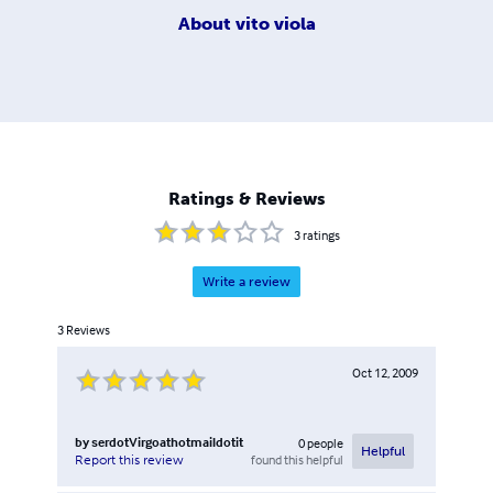
About
vito viola
Ratings & Reviews
3
ratings
Write a review
3
Reviews
Oct 12, 2009
by
serdotVirgoathotmaildotit
0
people
Helpful
found this helpful
Report this review