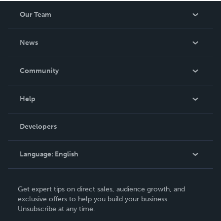
Our Team
About Us
News
Careers
In The News
Community
Events
Blog
Help
Videos
Order Lookup
Developers
Podcast
Knowledge Base
Language:
English
Contact Support
English
Get expert tips on direct sales, audience growth, and
Deutsch
exclusive offers to help you build your business.
Unsubscribe at any time.
Français