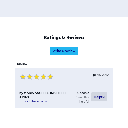
Ratings & Reviews
Write a review
1
Review
Jul 16, 2012
by
MARIA ANGELES BACHILLER
0
people
ARIAS
found this
Helpful
Report this review
helpful