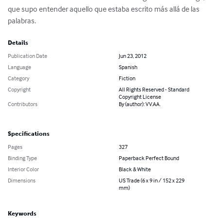
que supo entender aquello que estaba escrito más allá de las 
palabras.
Details
Publication Date
Jun 23, 2012
Language
Spanish
Category
Fiction
Copyright
All Rights Reserved - Standard
Copyright License
Contributors
By (author): VV.AA.
Specifications
Pages
327
Binding Type
Paperback Perfect Bound
Interior Color
Black & White
Dimensions
US Trade (6 x 9 in / 152 x 229
mm)
Keywords