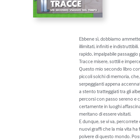
Ebbene sì, dobbiamo ammetter
illimitati, infiniti e indistrut
rapido, impalpabile passaggio p
Tracce misere, sottili e impercett
Questo mio secondo libro conti
piccoli solchi di memoria, che, a
serpeggianti appena accennati t
a stento tratteggiati tra gli alb
percorsi con passo sereno e 
certamente in luoghi affasci
meritano di essere visitati.

E dunque, se vi va, percorrete
nuovi graffi che la mia vita ha f
polvere di questo mondo. Pos