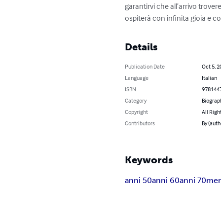
garantirvi che all’arrivo trovere
ospiterà con infinita gioia e 
Details
Publication Date
Oct 5, 2
Language
Italian
ISBN
978144
Category
Biograp
Copyright
All Righ
Contributors
By (auth
Keywords
anni 50
anni 60
anni 70
mem