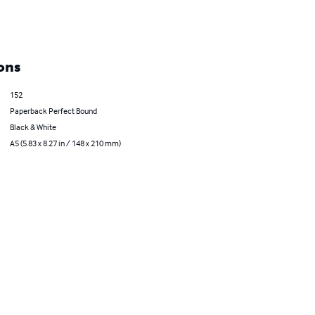
ons
152
Paperback Perfect Bound
Black & White
A5 (5.83 x 8.27 in / 148 x 210 mm)