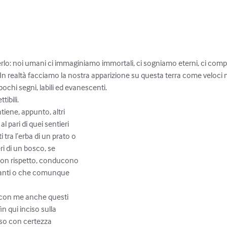
lo: noi umani ci immaginiamo immortali, ci sogniamo eterni, ci com
tibili. In realtà facciamo la nostra apparizione su questa terra come veloc
ochi segni, labili ed evanescenti.

ibili.

ene, appunto, altri

l pari di quei sentieri

ra l’erba di un prato o

eri di un bosco, se

con rispetto, conducono

nanti o che comunque

 con me anche questi

in qui inciso sulla

so con certezza
