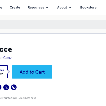
ng
Create
Resources
About
Bookstore
cce
er Gonzi
ack
Add to Cart
.10
lly printed in 3 - 5 business days