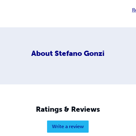
R
About
Stefano Gonzi
Ratings & Reviews
Write a review