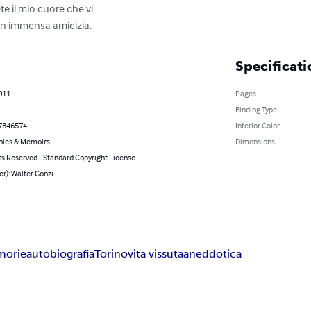
te il mio cuore che vi

con immensa amicizia.
Specificati
011
Pages
Binding Type
7846574
Interior Color
hies & Memoirs
Dimensions
ts Reserved - Standard Copyright License
or): Walter Gonzi
orie
autobiografia
Torino
vita vissuta
aneddotica