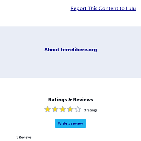
Report This Content to Lulu
About
terrelibere.org
Ratings & Reviews
3
ratings
Write a review
3
Reviews