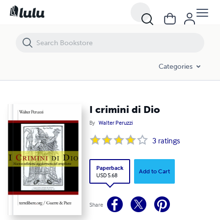
I crimini di Dio
Categories
I crimini di Dio
By
Walter Peruzzi
3
ratings
Paperback
Add to Cart
USD 5.68
Share