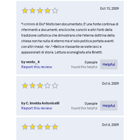
Oct 15, 2009
"I crimini di Dio" Molto ben documentato. E' una fonte continua di
riferimenti a documenti, encilciche, concilii e altri fonti della
tradizione cattolica che dimostrano che l'eterna dottrina della
chiesa non ha nulla di eterno ma e' solo politica portata avanti
con altri mezzi. <br />Bello e rilassante se siete laici e
appassionati di storia. Lettura sconsigliata alla Binetti.
by
vento_4
0
people
Helpful
found this helpful
Report this review
Oct 6, 2009
by
C. Imelda Antonicelli
0
people
Helpful
found this helpful
Report this review
Oct 6, 2009