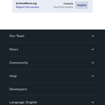
by
terrelibere.org
0
people
Helpful
found this helpful
Report this review
Our Team
About Us
News
Careers
In The News
Community
Events
Blog
Help
Videos
Order Lookup
Developers
Podcast
Knowledge Base
Language:
English
Contact Support