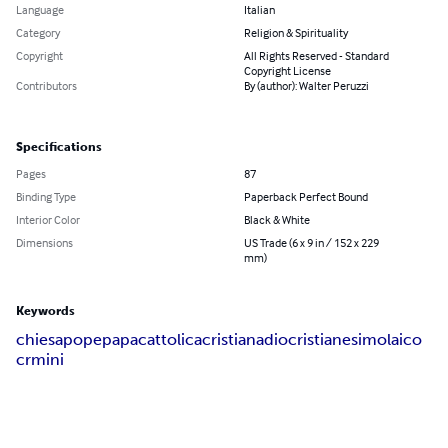
Language
Italian
Category
Religion & Spirituality
Copyright
All Rights Reserved - Standard
Copyright License
Contributors
By (author): Walter Peruzzi
Specifications
Pages
87
Binding Type
Paperback Perfect Bound
Interior Color
Black & White
Dimensions
US Trade (6 x 9 in / 152 x 229
mm)
Keywords
chiesa
pope
papa
cattolica
cristiana
dio
cristianesimo
laico
crmini