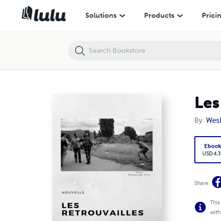
Les retrouvailles
Solutions
Products
Prici
Les
By
Wesl
Eboo
USD 4.3
Share
This
with