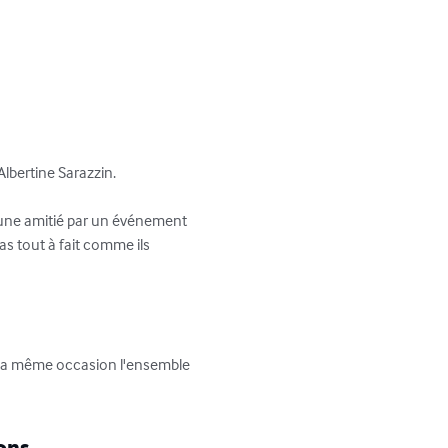
Albertine Sarazzin.

r une amitié par un événement 
s tout à fait comme ils 
r la même occasion l'ensemble 
ons