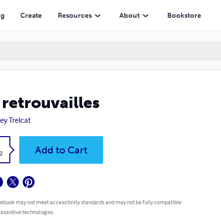
ng
Create
Resources
About
Bookstore
 retrouvailles
ey Trelcat
k
Add to Cart
2
 ebook may not meet accessibility standards and may not be fully compatible
 assistive technologies.