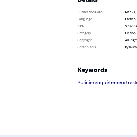
Publication Date
Mar 21,
Language
French
ISBN
978295
Category
Fiction
Copyright
All Righ
Contributors
By (auth
Keywords
Policier
enquête
meurtres
f