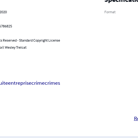
 2020
Format
6786825
ts Reserved - Standard Copyright License
or): Wesley Trelcat
uite
entreprise
crime
crimes
R