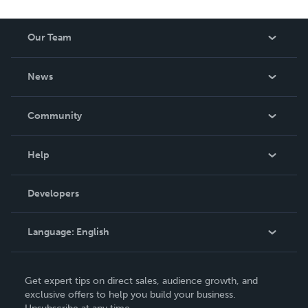
Our Team
About Us
News
Careers
In The News
Community
Events
Blog
Help
Videos
Order Lookup
Developers
Podcast
Knowledge Base
Language:
English
Contact Support
English
Get expert tips on direct sales, audience growth, and
Deutsch
exclusive offers to help you build your business.