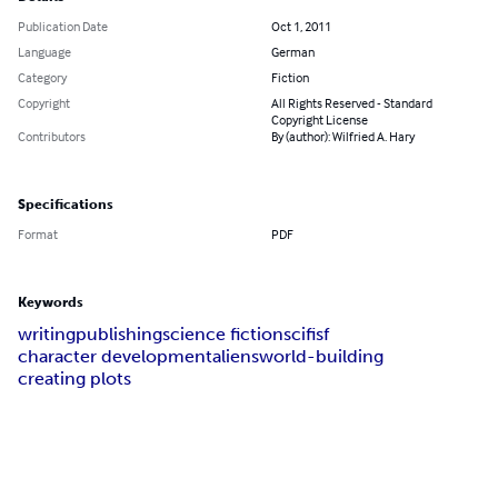
Publication Date
Oct 1, 2011
Language
German
Category
Fiction
Copyright
All Rights Reserved - Standard
Copyright License
Contributors
By (author): Wilfried A. Hary
Specifications
Format
PDF
Keywords
writing
publishing
science fiction
scifi
sf
character development
aliens
world-building
creating plots