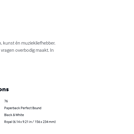
h, kunst én muziekliefhebber. 
 vragen overbodig maakt. In 
ons
76
Paperback Perfect Bound
Black & White
Royal (6.14 x 9.21 in / 156 x 234 mm)