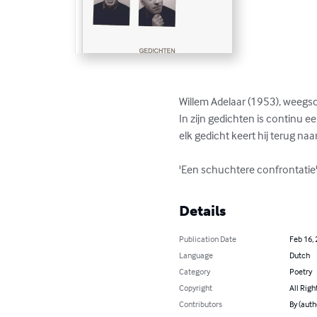
Willem Adelaar (1953), weegsch
In zijn gedichten is continu 
elk gedicht keert hij terug naa
'Een schuchtere confrontatie'
Details
Publication Date
Feb 16,
Language
Dutch
Category
Poetry
Copyright
All Righ
Contributors
By (auth