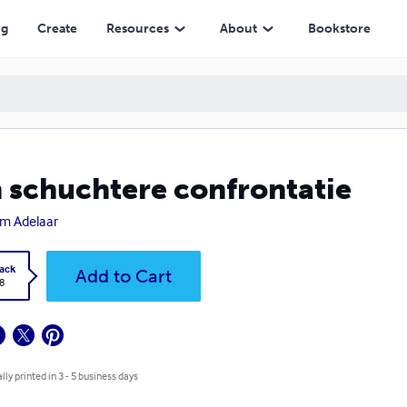
ng
Create
Resources
About
Bookstore
 schuchtere confrontatie
em Adelaar
ack
Add to Cart
8
lly printed in 3 - 5 business days