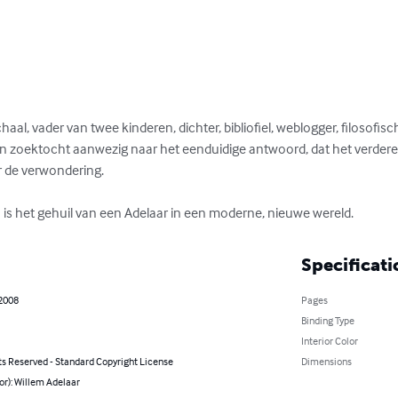
aal, vader van twee kinderen, dichter, bibliofiel, weblogger, filosofisc
een zoektocht aanwezig naar het eenduidige antwoord, dat het verdere
r de verwondering.

 is het gehuil van een Adelaar in een moderne, nieuwe wereld.
Specificati
 2008
Pages
Binding Type
Interior Color
ts Reserved - Standard Copyright License
Dimensions
or): Willem Adelaar