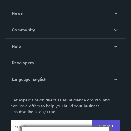
About Us
News
Careers
In The News
Community
Events
Blog
Help
Videos
Order Lookup
Developers
Podcast
Knowledge Base
Language:
English
Contact Support
English
Get expert tips on direct sales, audience growth, and
Deutsch
exclusive offers to help you build your business.
Unsubscribe at any time.
Français
Italiano
Submit