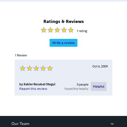
Ratings & Reviews
1
rating
Write a review
1
Review
Oct 6, 2009
by
Xabier Rezabal Otegui
0
people
Helpful
found this helpful
Report this review
Our Team