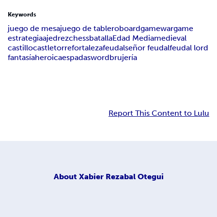
Keywords
juego de mesa
juego de tablero
boardgame
wargame
estrategia
ajedrez
chess
batalla
Edad Media
medieval
castillo
castle
torre
fortaleza
feudal
señor feudal
feudal lord
fantasía
heroica
espada
sword
brujería
Report This Content to Lulu
About
Xabier Rezabal Otegui