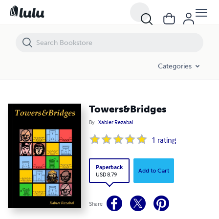
Towers&Bridges
Categories
Towers&Bridges
By
Xabier Rezabal
1
rating
Paperback
Add to Cart
USD 8.79
Share