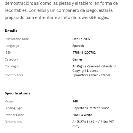
demostración; así como las piezas y el tablero, en forma de 
recortables. Con ellos y un compañero de juego, estarás 
preparado para enfrentarte al reto de Towers&Bridges.
Details
Publication Date
Oct 27, 2007
Language
Spanish
ISBN
9788461200702
Category
Games
Copyright
All Rights Reserved - Standard
Copyright License
Contributors
By (author): Xabier Rezabal
Specifications
Pages
148
Binding Type
Paperback Perfect Bound
Interior Color
Black & White
Dimensions
A4 (8.27 x 11.69 in / 210 x 297
mm)