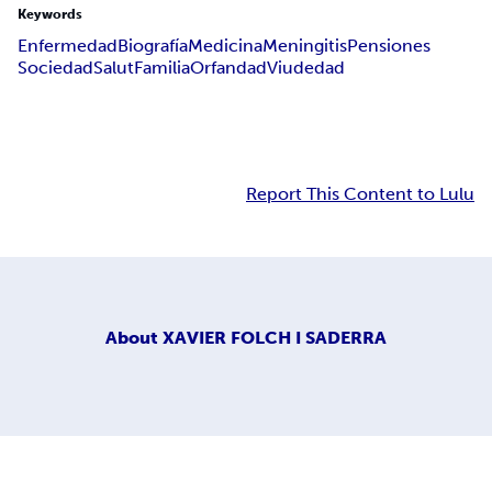
Keywords
Enfermedad
Biografía
Medicina
Meningitis
Pensiones
Sociedad
Salut
Familia
Orfandad
Viudedad
Report This Content to Lulu
About
XAVIER FOLCH I SADERRA