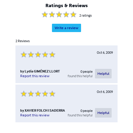
Ratings & Reviews
2
ratings
Write a review
2
Reviews
Oct 6, 2009
by
Lydia GIMÉNEZ LLORT
0
people
Helpful
found this helpful
Report this review
Oct 6, 2009
by
XAVIER FOLCH I SADERRA
0
people
Helpful
found this helpful
Report this review