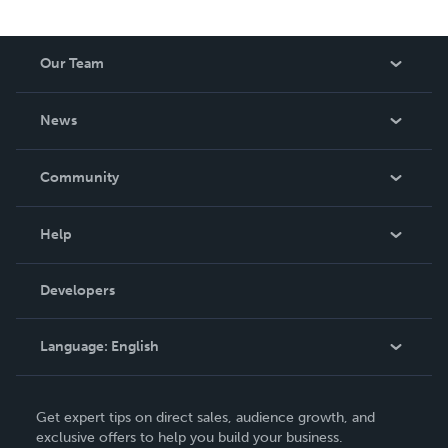
Our Team
About Us
News
Careers
In The News
Community
Events
Blog
Help
Videos
Order Lookup
Developers
Podcast
Knowledge Base
Language:
English
Contact Support
English
Get expert tips on direct sales, audience growth, and
Deutsch
exclusive offers to help you build your business.