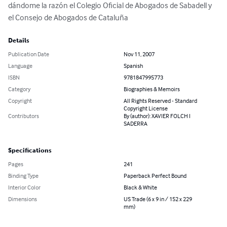
dándome la razón el Colegio Oficial de Abogados de Sabadell y 
el Consejo de Abogados de Cataluña
Details
Publication Date
Nov 11, 2007
Language
Spanish
ISBN
9781847995773
Category
Biographies & Memoirs
Copyright
All Rights Reserved - Standard
Copyright License
Contributors
By (author): XAVIER FOLCH I
SADERRA
Specifications
Pages
241
Binding Type
Paperback Perfect Bound
Interior Color
Black & White
Dimensions
US Trade (6 x 9 in / 152 x 229
mm)