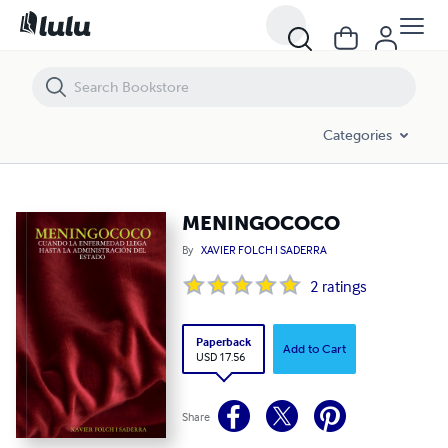
MENINGOCOCO
Categories
MENINGOCOCO
By
XAVIER FOLCH I SADERRA
2
ratings
Paperback
Add to Cart
USD 17.56
Share