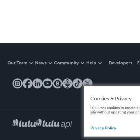
Our Team
News
Community
Help
Developers
E
Cookies & Privacy
Lulu uses cookies to create a 
site without updating your pr
Privacy Policy