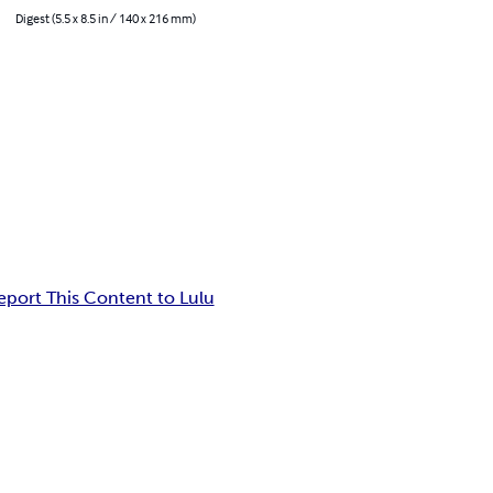
Digest (5.5 x 8.5 in / 140 x 216 mm)
eport This Content to Lulu