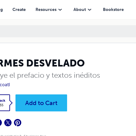
ng
Create
Resources
About
Bookstore
RMES DESVELADO
ye el prefacio y textos inéditos
coatl
ack
Add to Cart
.55