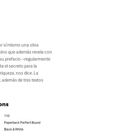
por sí mismo una obra 
l, sino que además revela con 
 su prefacio –regularmente 
a el secreto para la 
iqueza, nos dice. La 
, además de tres textos 
ons
110
Paperback Perfect Bound
Black & White