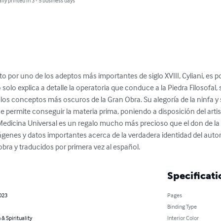
lly printed in 3 - 5 business days
o por uno de los adeptos más importantes de siglo XVIII, Cyliani, es 
o solo explica a detalle la operatoria que conduce a la Piedra Filosofa
 los conceptos más oscuros de la Gran Obra. Su alegoría de la ninfa y
e permite conseguir la materia prima, poniendo a disposición del artist
Medicina Universal es un regalo mucho más precioso que el don de la r
genes y datos importantes acerca de la verdadera identidad del autor
bra y traducidos por primera vez al español.
Specificati
023
Pages
Binding Type
 & Spirituality
Interior Color