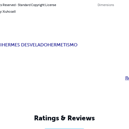
ts Reserved - Standard Copyright License
Dimensions
y: Xiuhcoatl
I
HERMES DESVELADO
HERMETISMO
R
Ratings & Reviews