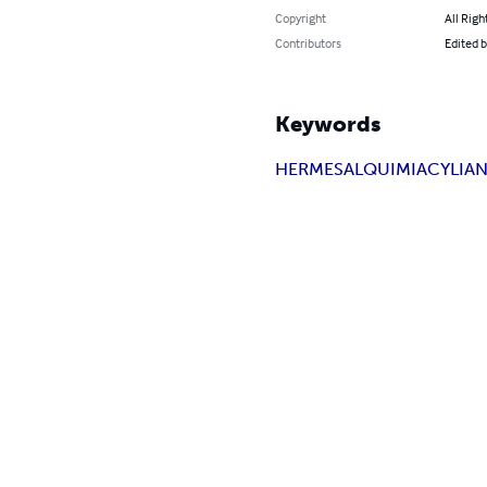
Copyright
All Righ
Contributors
Edited b
Keywords
HERMES
ALQUIMIA
CYLIAN