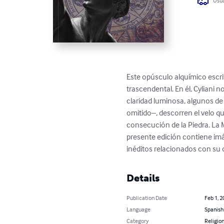
Usua
Este opúsculo alquímico escrit
trascendental. En él, Cyliani n
claridad luminosa, algunos de
omitido–, descorren el velo qu
consecución de la Piedra. La 
presente edición contiene imá
inéditos relacionados con su o
Details
Publication Date
Feb 1, 2
Language
Spanish
Category
Religion