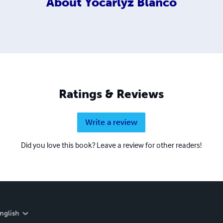
About
Yocarlyz Blanco
Ratings & Reviews
Write a review
Did you love this book? Leave a review for other readers!
nglish