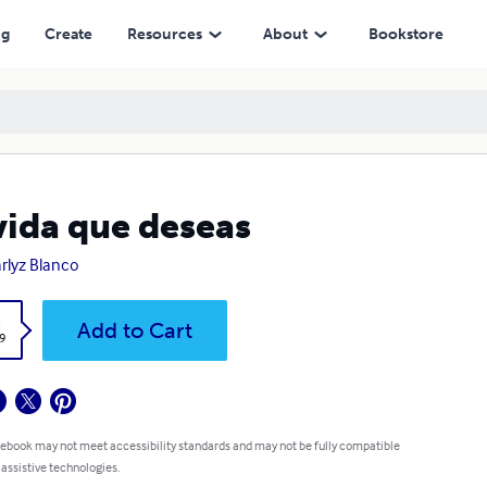
ng
Create
Resources
About
Bookstore
vida que deseas
rlyz Blanco
k
Add to Cart
9
 ebook may not meet accessibility standards and may not be fully compatible
 assistive technologies.