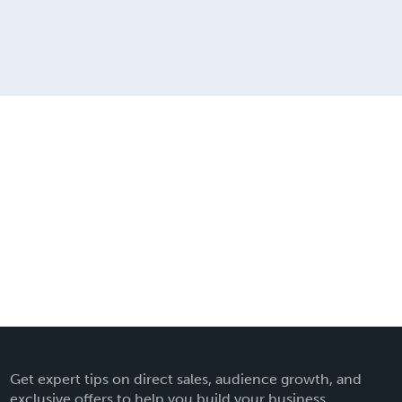
Get expert tips on direct sales, audience growth, and
exclusive offers to help you build your business.