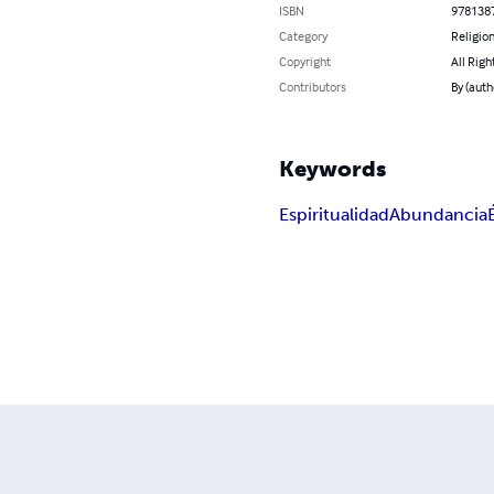
ISBN
978138
Category
Religion
Copyright
All Righ
Contributors
By (auth
Keywords
Espiritualidad
Abundancia