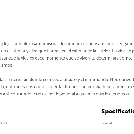
mpleja, sutil, olorosa, carnívora, devoradora de pensamientos, engañosa,
en el interior y algo que florece en el exterior de las pieles. La vida se
pasar que la vida es cada momento que se vive y tu determinas como.

ismos.

lla interna en donde se mezcla el cielo y el inframundo. Nos convert
alda; entonces nos damos cuenta de que si no combatimos a nuestro 
s ante el mundo -que es, por lo general a quienes más les tenemos.
Specificati
 2017
Format