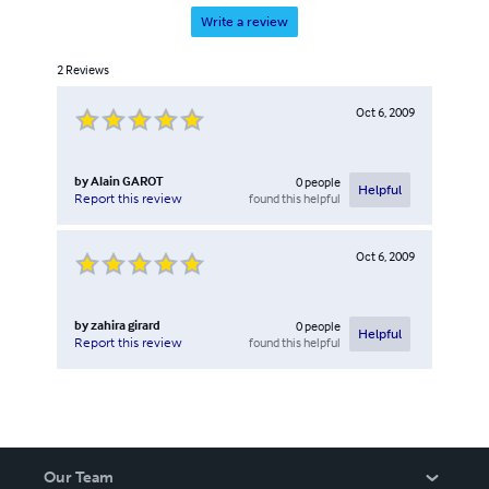
Write a review
2
Reviews
Oct 6, 2009
by
Alain GAROT
0
people
Helpful
found this helpful
Report this review
Oct 6, 2009
by
zahira girard
0
people
Helpful
found this helpful
Report this review
Our Team