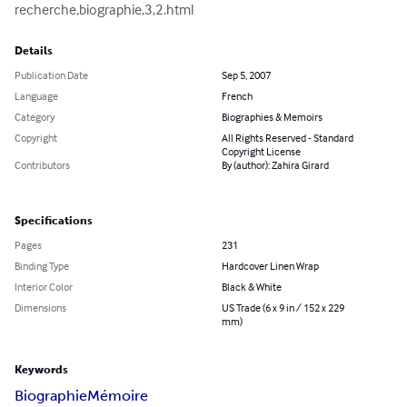
recherche,biographie,3,2.html
Details
Publication Date
Sep 5, 2007
Language
French
Category
Biographies & Memoirs
Copyright
All Rights Reserved - Standard
Copyright License
Contributors
By (author): Zahira Girard
Specifications
Pages
231
Binding Type
Hardcover Linen Wrap
Interior Color
Black & White
Dimensions
US Trade (6 x 9 in / 152 x 229
mm)
Keywords
Biographie
Mémoire