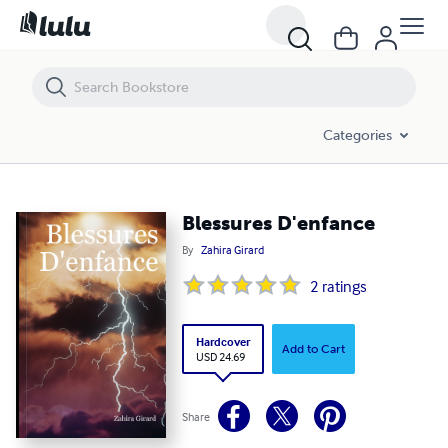
Blessures D'enfance
Categories
Blessures D'enfance
By
Zahira Girard
2
ratings
Hardcover
Add to Cart
USD 24.69
Share