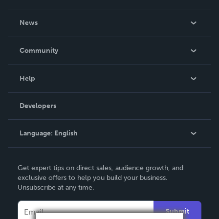
About Us
News
Careers
In The News
Community
Events
Blog
Help
Videos
Order Lookup
Developers
Podcast
Knowledge Base
Language:
English
Contact Support
English
Get expert tips on direct sales, audience growth, and
Deutsch
exclusive offers to help you build your business.
Unsubscribe at any time.
Français
Italiano
Submit