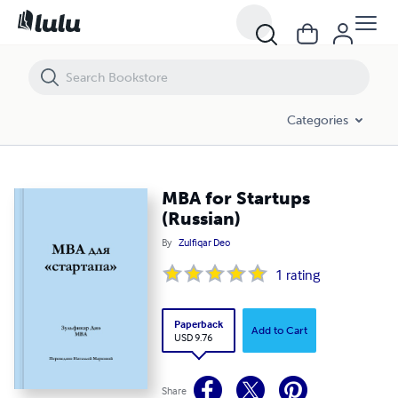
MBA for Startups (Russian)
Categories
MBA for Startups
(Russian)
By
Zulfiqar Deo
1
rating
Paperback
Add to Cart
USD 9.76
Share