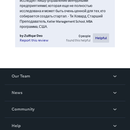
исследует нишу (управление венчурными
предприятиями), которая еще не полностью
исследована и может быть очень ценной для тех, кто
собирается создать стартап. - Ти Ховард, Старший
Преподаватель, Keller Management School, MBA
программа, США.
by
Zulfiqar Deo
0
people
Helpful
found this helpful
Report this review
Our Team
About Us
News
Careers
In The News
Community
Events
Blog
Help