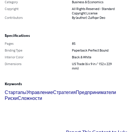
Category
Business & Economics
Copyright
All Rights Reserved - Standard
Copyright License
Contributors
By (author): Zulfiqar Deo
Specifications
Pages
85
Binding Type
Paperback Perfect Bound
Interior Color
Black & White
Dimensions
US Trade (6 x 9 in / 152 x 229
mm)
Keywords
Стартапы
Управление
Стратегия
Предприниматели
Риски
Сложности