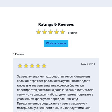
mentors and provides interim support to SME businesses
on a regular basis.
Ratings & Reviews
1
rating
Write a review
1
Review
Nov 7, 2011
Замечательная книга, хорошо читается! Книга очень
сильная, отражает реальность и успешно передает
ключевые элементы начинающегося бизнеса, и
простирается достаточно далеко, чтобы охватить всю
тему - но не слишком глубоко, где читатель погрязает в
уравнениях , формулах, определениях и т.д.
Представленное содержание имеет смысловую и
материальную ценности и книга изобилует ими. Она