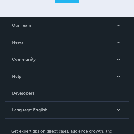
Our Team
About Us
News
Careers
In The News
Community
Events
Blog
Help
Videos
Order Lookup
Developers
Podcast
Knowledge Base
Language:
English
Contact Support
English
Get expert tips on direct sales, audience growth, and