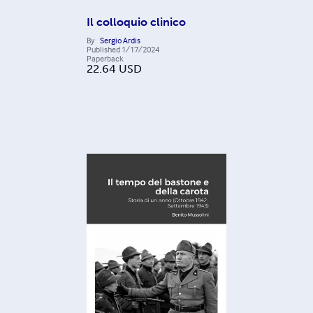
Il colloquio clinico
By
Sergio Ardis
Published
1/17/2024
Paperback
22.64
USD