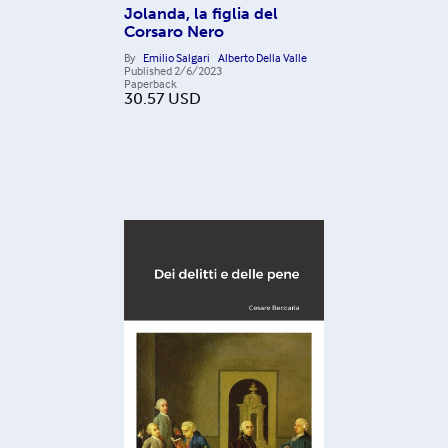
Jolanda, la figlia del
Corsaro Nero
By
Emilio Salgari
Alberto Della Valle
Published
2/6/2023
Paperback
30.57
USD