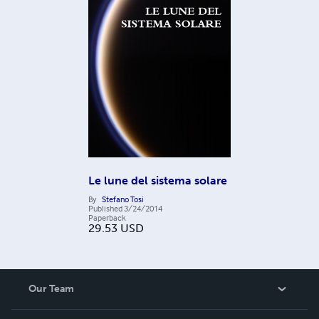
Le lune del sistema solare
By
Stefano Tosi
Published
3/24/2014
Paperback
29.53
USD
Our Team