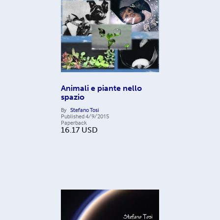
Animali e piante nello
spazio
By
Stefano Tosi
Published
4/9/2015
Paperback
16.17
USD