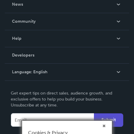
About Us
News
Careers
In The News
Community
Events
Blog
Help
Videos
Order Lookup
Developers
Podcast
Knowledge Base
Language:
English
Contact Support
English
Get expert tips on direct sales, audience growth, and
Deutsch
exclusive offers to help you build your business.
Unsubscribe at any time.
Français
Italiano
Submit
Español
Cookies & Privacy