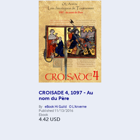
CROISADE 4, 1097 - Au
nom du Père
By
eBook Hi Guild
O L'Arverne
Published
11/13/2016
Ebook
4.42
USD