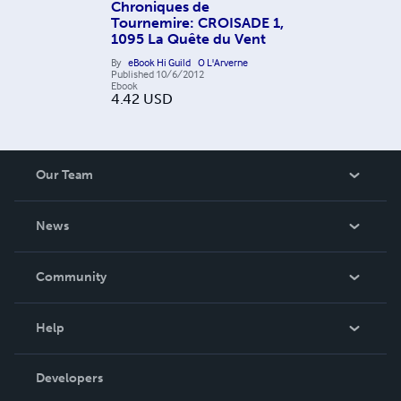
Chroniques de
Tournemire: CROISADE 1,
1095 La Quête du Vent
By
eBook Hi Guild
O L'Arverne
Published
10/6/2012
Ebook
4.42
USD
Our Team
About Us
News
Careers
In The News
Community
Events
Blog
Help
Videos
Order Lookup
Developers
Podcast
Knowledge Base